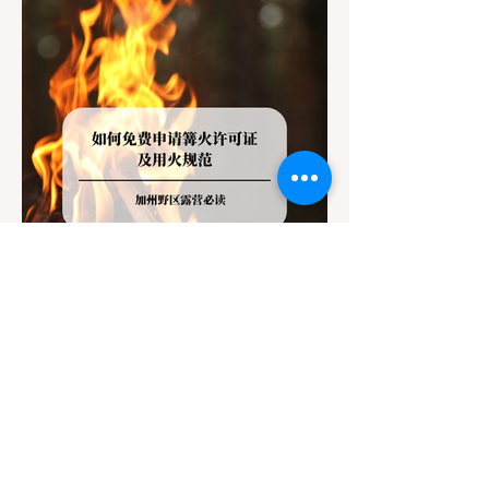
了避免“带狗碰壁”，您必须在出发前清楚地了
解不同公共土地系统对宠物政策，掌握实用的
路线筛选工具，并警惕加州特有的野外环境隐
患。 一、 破除宠物政策管辖权迷雾：狗狗到
底能去哪里？ 加州的户外区域由不同的政府
机构管理，其核心保护目标决定了宠物政策的
严格程度。我们可以将其视为一条“从严到宽”
的鄙视链： 1. 极其严格：国家公园 (National
Parks) & 州立公园 (State Parks) 政策基调：
优先保护原始生态与野生动物。 实际规定：
在优胜美地、红木国家公园等地，狗狗绝对不
被允许踏上任何未铺装的土路步道 (Dirt
Trails)、草甸
7月20日
讀畢需時 3 分鐘
旅遊
加州野区露营必读：如何免费申请
篝火许可证及用火规范