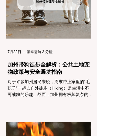
行车辆： R1 管制 (Requirement 1) 规定内
容： 所有车辆必须安装防滑链。 豁免条件：
乘用车（Passenger Vehicles）、轻型卡车
（Light Trucks）只要配备了雪地轮胎（Snow
Tires），即可免装防滑链
7月22日
讀畢需時 3 分鐘
加州带狗徒步全解析：公共土地宠
物政策与安全避坑指南
对于许多加州居民来说，周末带上家里的“毛
孩子”一起去户外徒步（Hiking）是生活中不
可或缺的乐趣。然而，加州拥有极其复杂的公
共土地管辖权体系。如果您兴冲冲地带着狗开
上几个小时的车前往优胜美地（Yosemite）
或大盆地红木州立公园（Big Basin
Redwoods），到了步道口才绝望地看到一块
大大的 "No Dogs on Trail"（步道严禁犬只）
的指示牌，这无疑会彻底毁掉整个周末。 为