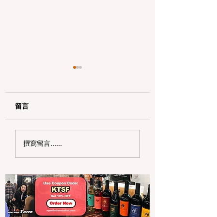
留言
AI 时代的湾区硬核遛娃
拒绝“水”履历！20
撰寫留言......
天花板：硅谷 5 大沉浸
湾区高中生暑期高
式科技馆深度打卡路线
社区服务项目申请