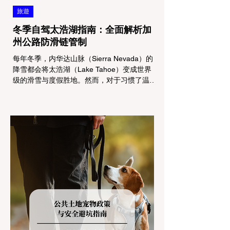
旅遊
冬季自驾太浩湖指南：全面解析加
州公路防滑链管制
每年冬季，内华达山脉（Sierra Nevada）的
降雪都会将太浩湖（Lake Tahoe）变成世界
级的滑雪与度假胜地。然而，对于习惯了温暖
气候的加州居民而言，冬季经由 I-80 或 US-
50 公路进山，往往面临着一项严峻的挑战：
加州交通局 (Caltrans) 严格的防滑链管制
(Chain Controls)。 不了解这些规定，不仅可
能面临高额罚单或被公路巡警（CHP）劝
返，更可能在冰雪路面上引发严重的安全事
故。本文将为您系统解析加州的防滑链政策，
帮助您明确自己的车型在不同路况下的具体要
求，并为出行做好充足准备。 一、 核心概
念：看懂加州 R1, R2, R3 管制级别 当恶劣天
气来袭，加州交通局会在公路上启动防滑链管
制，并通过电子路牌指示当前的管制级别。加
州采用三个递进的级别（R1至R3）来规范通