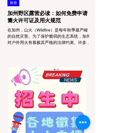
旅遊
加州野区露营必读：如何免费申请
篝火许可证及用火规范
在加州，山火（Wildfire）是每年秋季最严峻
的自然灾害。为了保护脆弱的生态系统，加州
对户外用火有着极其严格的法律约束。许多户
外爱好者，尤其是刚接触背包徒步
（Backpacking）或分散露营（Dispersed
Camping）的新手，往往会在不知情的情况
下触犯法律——被巡林员（Park Ranger）开
出高额罚单的原因，有时仅仅是因为他们在野
外用便携式瓦斯炉烧了一壶热水。 在加州的
公共土地上，只要您脱离了成熟的商业或官方
营地，您就必须持有一张合法的 加州篝火许
可证 (California Campfire Permit)。本文将为
您彻底厘清这项规定的适用范围，并提供手把
手的免费申请指南。 一、 核心误区澄清：只
用瓦斯炉做饭，也需要许可证吗？ 这是加州
户外新手最常犯的错误。很多人认为“篝火”指
的是用木柴生起的明火，只要我不捡树枝生