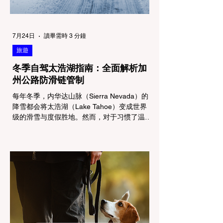
7月24日
讀畢需時 3 分鐘
旅遊
冬季自驾太浩湖指南：全面解析加
州公路防滑链管制
每年冬季，内华达山脉（Sierra Nevada）的
降雪都会将太浩湖（Lake Tahoe）变成世界
级的滑雪与度假胜地。然而，对于习惯了温暖
气候的加州居民而言，冬季经由 I-80 或 US-
50 公路进山，往往面临着一项严峻的挑战：
加州交通局 (Caltrans) 严格的防滑链管制
(Chain Controls)。 不了解这些规定，不仅可
能面临高额罚单或被公路巡警（CHP）劝
返，更可能在冰雪路面上引发严重的安全事
故。本文将为您系统解析加州的防滑链政策，
帮助您明确自己的车型在不同路况下的具体要
求，并为出行做好充足准备。 一、 核心概
念：看懂加州 R1, R2, R3 管制级别 当恶劣天