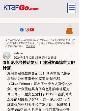
内容由KTSF Go的编辑团队独立策划和创作，与KTSF新闻部无关。部
分内容使用人工智能工具生成。当您通过本网站的链接进行购买时，我
们可能会获得佣金。
了解更多
Valerie
2024年5月12日
讀畢需時 2 分鐘
泰坦尼克号神话复活！ 澳洲富商惊世大胆
计画
澳洲富翁挑战世界记忆！ 澳洲富豪也是蓝
星航运公司董事长的克莱夫·帕尔默
（Clive Palmer）宣布了一个令人震惊的计
划，他计划重建具有传奇色彩的泰坦尼克
号二号：一艘完全复制了1912 年首航时就
沉没的那艘豪华客轮！ 这一消息引起了全
球媒体的热烈关注和广泛讨论。 这艘船计
划于 2027 年 6 月启航，但门票尚未公开