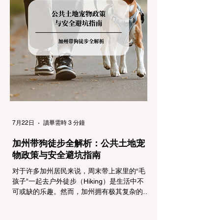
气来袭，加州交通局会在公路上启动防滑链管
制，并通过电子路牌指示当前的管制级别。加
州采用三个递进的级别（R1至R3）来规范通
行车辆： R1 管制 (Requirement 1) 规定内
容： 所有车辆必须安装防滑链。 豁免条件：
乘用车（Passenger Vehicles）、轻型卡车
（Light Trucks）只要配备了雪地轮胎（Snow
Tires），即可免装防滑链
7月22日
讀畢需時 3 分鐘
加州带狗徒步全解析：公共土地宠
物政策与安全避坑指南
对于许多加州居民来说，周末带上家里的“毛
孩子”一起去户外徒步（Hiking）是生活中不
可或缺的乐趣。然而，加州拥有极其复杂的公
共土地管辖权体系。如果您兴冲冲地带着狗开
上几个小时的车前往优胜美地（Yosemite）