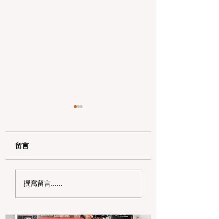
留言
加州野区露营必读：如
加州赶海与海钓入
撰寫留言......
何免费申请篝火许可证
101：手把手教您
及用火规范
法“钓鱼证”