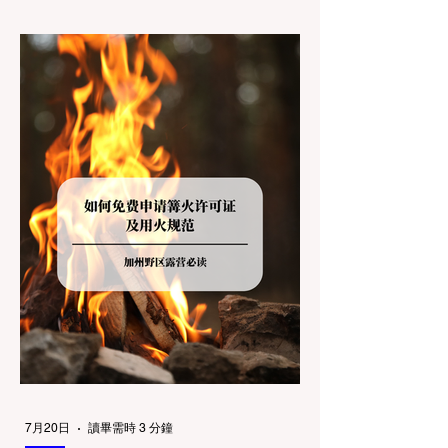
或大盆地红木州立公园（Big Basin
Redwoods），到了步道口才绝望地看到一块
大大的 "No Dogs on Trail"（步道严禁犬只）
的指示牌，这无疑会彻底毁掉整个周末。 为
了避免“带狗碰壁”，您必须在出发前清楚地了
解不同公共土地系统对宠物政策，掌握实用的
路线筛选工具，并警惕加州特有的野外环境隐
患。 一、 破除宠物政策管辖权迷雾：狗狗到
底能去哪里？ 加州的户外区域由不同的政府
机构管理，其核心保护目标决定了宠物政策的
严格程度。我们可以将其视为一条“从严到宽”
的鄙视链： 1. 极其严格：国家公园 (National
Parks) & 州立公园 (State Parks) 政策基调：
优先保护原始生态与野生动物。 实际规定：
在优胜美地、红木国家公园等地，狗狗绝对不
被允许踏上任何未铺装的土路步道 (Dirt
Trails)、草甸
7月20日
讀畢需時 3 分鐘