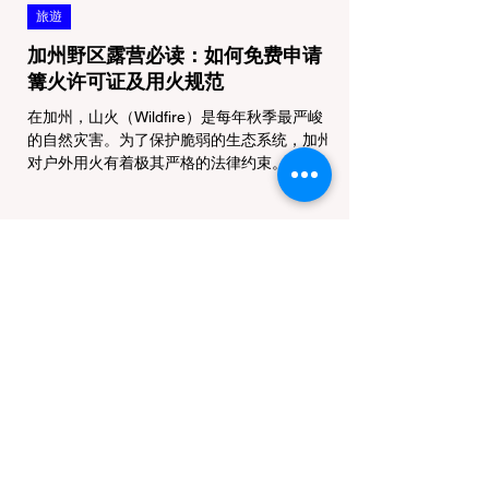
旅遊
加州野区露营必读：如何免费申请
篝火许可证及用火规范
在加州，山火（Wildfire）是每年秋季最严峻
的自然灾害。为了保护脆弱的生态系统，加州
对户外用火有着极其严格的法律约束。许多户
外爱好者，尤其是刚接触背包徒步
（Backpacking）或分散露营（Dispersed
Camping）的新手，往往会在不知情的情况
下触犯法律——被巡林员（Park Ranger）开
出高额罚单的原因，有时仅仅是因为他们在野
外用便携式瓦斯炉烧了一壶热水。 在加州的
公共土地上，只要您脱离了成熟的商业或官方
营地，您就必须持有一张合法的 加州篝火许
可证 (California Campfire Permit)。本文将为
您彻底厘清这项规定的适用范围，并提供手把
手的免费申请指南。 一、 核心误区澄清：只
用瓦斯炉做饭，也需要许可证吗？ 这是加州
户外新手最常犯的错误。很多人认为“篝火”指
的是用木柴生起的明火，只要我不捡树枝生