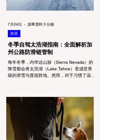
7月24日
讀畢需時 3 分鐘
旅遊
冬季自驾太浩湖指南：全面解析加
州公路防滑链管制
每年冬季，内华达山脉（Sierra Nevada）的
降雪都会将太浩湖（Lake Tahoe）变成世界
级的滑雪与度假胜地。然而，对于习惯了温暖
气候的加州居民而言，冬季经由 I-80 或 US-
50 公路进山，往往面临着一项严峻的挑战：
加州交通局 (Caltrans) 严格的防滑链管制
(Chain Controls)。 不了解这些规定，不仅可
能面临高额罚单或被公路巡警（CHP）劝
返，更可能在冰雪路面上引发严重的安全事
故。本文将为您系统解析加州的防滑链政策，
帮助您明确自己的车型在不同路况下的具体要
求，并为出行做好充足准备。 一、 核心概