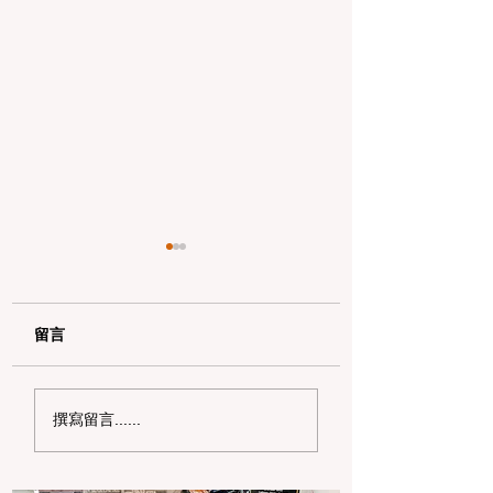
留言
加州野区露营必读：如
加州赶海与海钓入
撰寫留言......
何免费申请篝火许可证
101：手把手教您
及用火规范
法“钓鱼证”