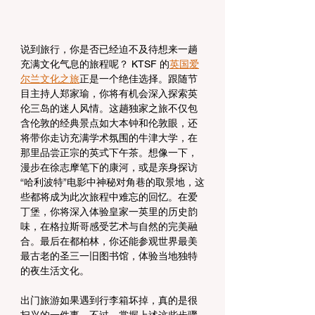
说到旅行，你是否已经迫不及待想来一趟
充满文化气息的旅程呢？ KTSF 的
英国爱
尔兰文化之旅
正是一个绝佳选择。跟随节
目主持人郑家瑜，你将有机会深入探索英
伦三岛的迷人风情。这趟独家之旅不仅包
含伦敦的经典景点如大本钟和伦敦眼，还
将带你走访充满学术氛围的牛津大学，在
那里品尝正宗的英式下午茶。想像一下，
漫步在徐志摩笔下的康河，或是亲身探访
“哈利波特”电影中神秘对角巷的取景地，这
些都将成为此次旅程中难忘的回忆。在爱
丁堡，你将深入体验皇家一英里的历史韵
味，在格拉斯哥感受艺术与自然的完美融
合。最后在都柏林，你还能参观世界最美
最古老的圣三一旧图书馆，体验当地独特
的夜生活文化。
出门旅游如果遇到行李箱坏掉，真的是很
扫兴的一件事。不过，掌握上述这些步骤