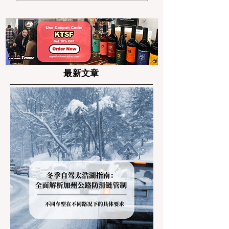
金，李方慧摘银上演“顶
10 灵感清单
峰相见”
最新文章