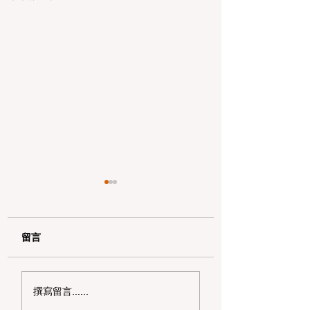
留言
2026 米兰冬奥会 U 池
2026 硅谷情人节
撰寫留言......
燃战：谷爱凌卫冕夺
物：致精英阶层的 