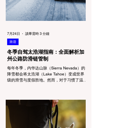
7月24日
讀畢需時 3 分鐘
旅遊
冬季自驾太浩湖指南：全面解析加
州公路防滑链管制
每年冬季，内华达山脉（Sierra Nevada）的
降雪都会将太浩湖（Lake Tahoe）变成世界
级的滑雪与度假胜地。然而，对于习惯了温暖
气候的加州居民而言，冬季经由 I-80 或 US-
50 公路进山，往往面临着一项严峻的挑战：
加州交通局 (Caltrans) 严格的防滑链管制
(Chain Controls)。 不了解这些规定，不仅可
能面临高额罚单或被公路巡警（CHP）劝
返，更可能在冰雪路面上引发严重的安全事
故。本文将为您系统解析加州的防滑链政策，