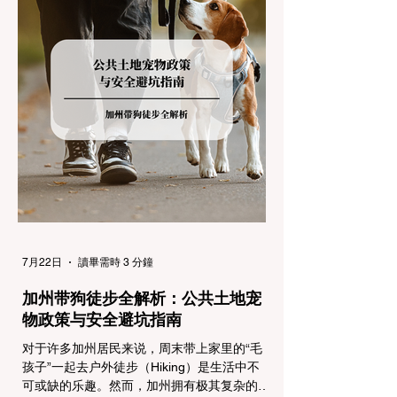
帮助您明确自己的车型在不同路况下的具体要
求，并为出行做好充足准备。 一、 核心概
念：看懂加州 R1, R2, R3 管制级别 当恶劣天
气来袭，加州交通局会在公路上启动防滑链管
制，并通过电子路牌指示当前的管制级别。加
州采用三个递进的级别（R1至R3）来规范通
行车辆： R1 管制 (Requirement 1) 规定内
容： 所有车辆必须安装防滑链。 豁免条件：
乘用车（Passenger Vehicles）、轻型卡车
（Light Trucks）只要配备了雪地轮胎（Snow
Tires），即可免装防滑链
7月22日
讀畢需時 3 分鐘
加州带狗徒步全解析：公共土地宠
物政策与安全避坑指南
对于许多加州居民来说，周末带上家里的“毛
孩子”一起去户外徒步（Hiking）是生活中不
可或缺的乐趣。然而，加州拥有极其复杂的公