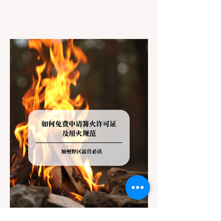
共土地管辖权体系。如果您兴冲冲地带着狗开
上几个小时的车前往优胜美地（Yosemite）
或大盆地红木州立公园（Big Basin
Redwoods），到了步道口才绝望地看到一块
大大的 "No Dogs on Trail"（步道严禁犬只）
的指示牌，这无疑会彻底毁掉整个周末。 为
了避免“带狗碰壁”，您必须在出发前清楚地了
解不同公共土地系统对宠物政策，掌握实用的
路线筛选工具，并警惕加州特有的野外环境隐
患。 一、 破除宠物政策管辖权迷雾：狗狗到
底能去哪里？ 加州的户外区域由不同的政府
机构管理，其核心保护目标决定了宠物政策的
严格程度。我们可以将其视为一条“从严到宽”
的鄙视链： 1. 极其严格：国家公园 (National
Parks) & 州立公园 (State Parks) 政策基调：
优先保护原始生态与野生动物。 实际规定：
在优胜美地、红木国家公园等地，狗狗绝对不
被允许踏上任何未铺装的土路步道 (Dirt
Trails)、草甸