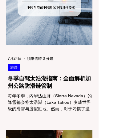
7月24日
讀畢需時 3 分鐘
旅遊
冬季自驾太浩湖指南：全面解析加
州公路防滑链管制
每年冬季，内华达山脉（Sierra Nevada）的
降雪都会将太浩湖（Lake Tahoe）变成世界
级的滑雪与度假胜地。然而，对于习惯了温暖
气候的加州居民而言，冬季经由 I-80 或 US-
50 公路进山，往往面临着一项严峻的挑战：
加州交通局 (Caltrans) 严格的防滑链管制
(Chain Controls)。 不了解这些规定，不仅可