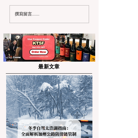
2026 米兰冬奥会 U 池
2026 旧金山湾
撰寫留言......
燃战：谷爱凌卫冕夺
馆推荐：Top 10
金，李方慧摘银上演“顶
好泳馆全解析
峰相见”
最新文章