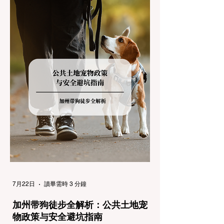
能面临高额罚单或被公路巡警（CHP）劝
返，更可能在冰雪路面上引发严重的安全事
故。本文将为您系统解析加州的防滑链政策，
帮助您明确自己的车型在不同路况下的具体要
求，并为出行做好充足准备。 一、 核心概
念：看懂加州 R1, R2, R3 管制级别 当恶劣天
气来袭，加州交通局会在公路上启动防滑链管
制，并通过电子路牌指示当前的管制级别。加
州采用三个递进的级别（R1至R3）来规范通
行车辆： R1 管制 (Requirement 1) 规定内
容： 所有车辆必须安装防滑链。 豁免条件：
乘用车（Passenger Vehicles）、轻型卡车
（Light Trucks）只要配备了雪地轮胎（Snow
Tires），即可免装防滑链
7月22日
讀畢需時 3 分鐘
加州带狗徒步全解析：公共土地宠
物政策与安全避坑指南