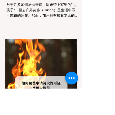
对于许多加州居民来说，周末带上家里的“毛
孩子”一起去户外徒步（Hiking）是生活中不
可或缺的乐趣。然而，加州拥有极其复杂的公
共土地管辖权体系。如果您兴冲冲地带着狗开
上几个小时的车前往优胜美地（Yosemite）
或大盆地红木州立公园（Big Basin
Redwoods），到了步道口才绝望地看到一块
大大的 "No Dogs on Trail"（步道严禁犬只）
的指示牌，这无疑会彻底毁掉整个周末。 为
了避免“带狗碰壁”，您必须在出发前清楚地了
解不同公共土地系统对宠物政策，掌握实用的
路线筛选工具，并警惕加州特有的野外环境隐
患。 一、 破除宠物政策管辖权迷雾：狗狗到
底能去哪里？ 加州的户外区域由不同的政府
机构管理，其核心保护目标决定了宠物政策的
严格程度。我们可以将其视为一条“从严到宽”
的鄙视链： 1. 极其严格：国家公园 (National
Parks) & 州立公园 (State Parks) 政策基调：
优先保护原始生态与野生动物。 实际规定：
在优胜美地、红木国家公园等地，狗狗绝对不
被允许踏上任何未铺装的土路步道 (Dirt