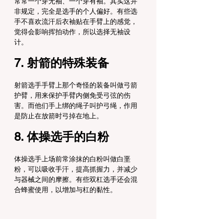
常常一个穿无袖、一个穿有袖。其实这并
非规定，完全是选手的个人偏好。有些选
手不喜欢流汗后衣袖贴在手臂上的感觉，
觉得会影响挥拍动作，所以选择无袖设
计。
7. 射箭的特殊装备
射箭选手手臂上那个奇怪的装备叫做弓箭
护臂，用来保护手臂内侧免受弓弦的伤
害。而他们手上绑的绳子叫护弓绳，作用
是防止在放箭时弓掉在地上。
8. 体操选手的白粉
体操选手上场前常涂抹的白粉叫做白垩
粉，可以吸收手汗，提高抓握力，并减少
与器械之间的摩擦。有些双杠选手还会混
合蜂蜜使用，以增加与杠的黏性。