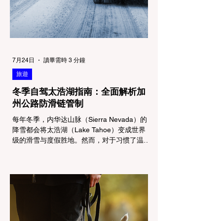
7月24日
讀畢需時 3 分鐘
旅遊
冬季自驾太浩湖指南：全面解析加
州公路防滑链管制
每年冬季，内华达山脉（Sierra Nevada）的
降雪都会将太浩湖（Lake Tahoe）变成世界
级的滑雪与度假胜地。然而，对于习惯了温暖
气候的加州居民而言，冬季经由 I-80 或 US-
50 公路进山，往往面临着一项严峻的挑战：
加州交通局 (Caltrans) 严格的防滑链管制
(Chain Controls)。 不了解这些规定，不仅可
能面临高额罚单或被公路巡警（CHP）劝
返，更可能在冰雪路面上引发严重的安全事
故。本文将为您系统解析加州的防滑链政策，