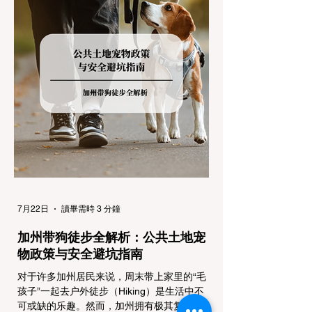
帮助您明确自己的车型在不同路况下的具体要
求，并为出行做好充足准备。 一、 核心概
念：看懂加州 R1, R2, R3 管制级别 当恶劣天
气来袭，加州交通局会在公路上启动防滑链管
制，并通过电子路牌指示当前的管制级别。加
州采用三个递进的级别（R1至R3）来规范通
行车辆： R1 管制 (Requirement 1) 规定内
容： 所有车辆必须安装防滑链。 豁免条件：
乘用车（Passenger Vehicles）、轻型卡车
（Light Trucks）只要配备了雪地轮胎（Snow
Tires），即可免装防滑链
7月22日
讀畢需時 3 分鐘
加州带狗徒步全解析：公共土地宠
物政策与安全避坑指南
对于许多加州居民来说，周末带上家里的“毛
孩子”一起去户外徒步（Hiking）是生活中不
可或缺的乐趣。然而，加州拥有极其复杂的公