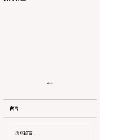
留言
加州野区露营必读：如
加州赶海与海钓入
撰寫留言......
何免费申请篝火许可证
101：手把手教您