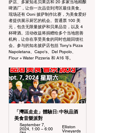
萨店、多家知名贝果店和 20 多家当地精酿
啤酒厂，让你一次品尝到湾区最佳美食。
现场还有 Ooni 披萨制作比赛，为美食爱好
者提供展示厨艺的机会。普通票 100 美
元，包含无限量披萨和贝果品尝，以及 4 
杯啤酒。活动收益将捐赠给多个当地慈善
机构，让你在享受美食的同时也能回馈社
会。参与的知名披萨店包括 Tony's Pizza 
Napoletana、Capo's、Del Popolo、
Flour + Water Pizzeria 和 A16 等。
「灣區走走」體驗日: 中秋品酒
美食音樂派對  
September 7, 
Elliston 
2024, 1:00 – 6:00 
Vineyards