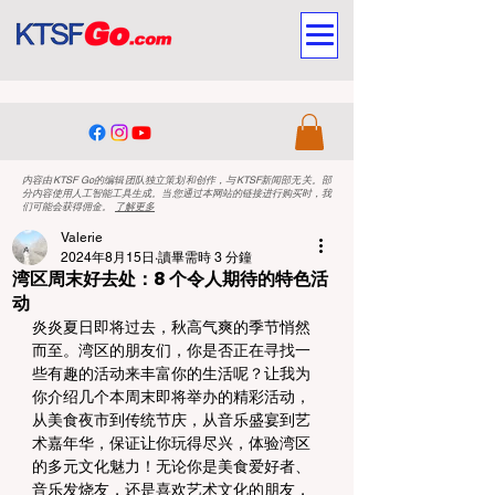
内容由KTSF Go的编辑团队独立策划和创作，与KTSF新闻部无关。部
分内容使用人工智能工具生成。当您通过本网站的链接进行购买时，我
们可能会获得佣金。
了解更多
Valerie
2024年8月15日
讀畢需時 3 分鐘
湾区周末好去处：8 个令人期待的特色活
动
炎炎夏日即将过去，秋高气爽的季节悄然
而至。湾区的朋友们，你是否正在寻找一
些有趣的活动来丰富你的生活呢？让我为
你介绍几个本周末即将举办的精彩活动，
从美食夜市到传统节庆，从音乐盛宴到艺
术嘉年华，保证让你玩得尽兴，体验湾区
的多元文化魅力！无论你是美食爱好者、
音乐发烧友，还是喜欢艺术文化的朋友，