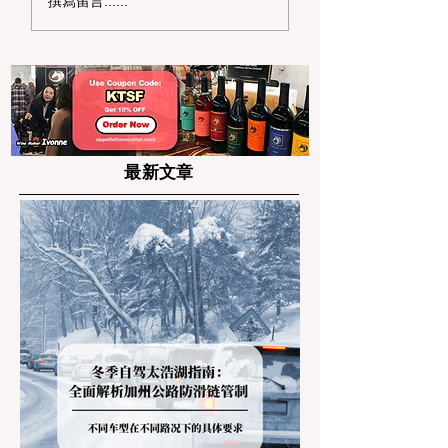
撰寫留言......
全攻略：6 大震撼烟火
湾区夏日嘉年华与
秀与野餐秘境盘点
博览会巡礼
最新文章