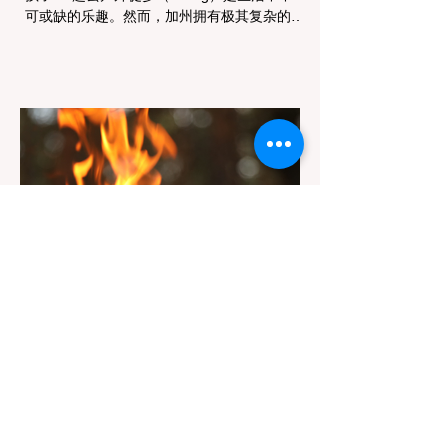
可或缺的乐趣。然而，加州拥有极其复杂的公
共土地管辖权体系。如果您兴冲冲地带着狗开
上几个小时的车前往优胜美地（Yosemite）
或大盆地红木州立公园（Big Basin
Redwoods），到了步道口才绝望地看到一块
大大的 "No Dogs on Trail"（步道严禁犬只）
的指示牌，这无疑会彻底毁掉整个周末。 为
了避免“带狗碰壁”，您必须在出发前清楚地了
解不同公共土地系统对宠物政策，掌握实用的
路线筛选工具，并警惕加州特有的野外环境隐
患。 一、 破除宠物政策管辖权迷雾：狗狗到
底能去哪里？ 加州的户外区域由不同的政府
机构管理，其核心保护目标决定了宠物政策的
严格程度。我们可以将其视为一条“从严到宽”
的鄙视链： 1. 极其严格：国家公园 (National
Parks) & 州立公园 (State Parks) 政策基调：
优先保护原始生态与野生动物。 实际规定：
在优胜美地、红木国家公园等地，狗狗绝对不
被允许踏上任何未铺装的土路步道 (Dirt
Trails)、草甸