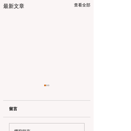
查看全部
最新文章
留言
2026 湾区独立日遛娃
狂欢整个夏天！20