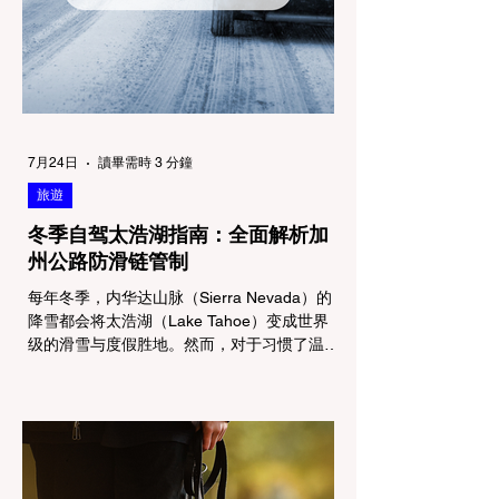
7月24日
讀畢需時 3 分鐘
旅遊
冬季自驾太浩湖指南：全面解析加
州公路防滑链管制
每年冬季，内华达山脉（Sierra Nevada）的
降雪都会将太浩湖（Lake Tahoe）变成世界
级的滑雪与度假胜地。然而，对于习惯了温暖
气候的加州居民而言，冬季经由 I-80 或 US-
50 公路进山，往往面临着一项严峻的挑战：
加州交通局 (Caltrans) 严格的防滑链管制
(Chain Controls)。 不了解这些规定，不仅可
能面临高额罚单或被公路巡警（CHP）劝
返，更可能在冰雪路面上引发严重的安全事