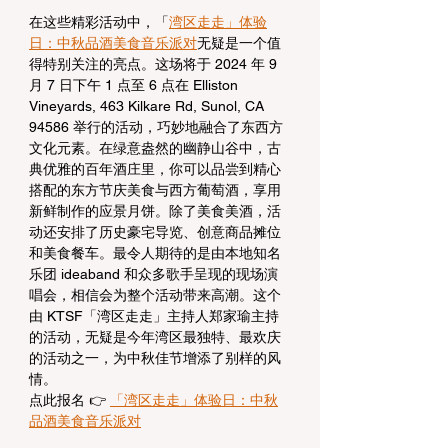
在这些精彩活动中，「
湾区走走」体验
日：中秋品酒美食音乐派对
无疑是一个值
得特别关注的亮点。这场将于 2024 年 9 
月 7 日下午 1 点至 6 点在 Elliston 
Vineyards, 463 Kilkare Rd, Sunol, CA 
94586 举行的活动，巧妙地融合了东西方
文化元素。在绿意盎然的幽静山谷中，古
典优雅的百年酒庄里，你可以品尝到精心
搭配的东方节庆美食与西方葡萄酒，享用
新鲜制作的应景月饼。除了美食美酒，活
动还安排了历史豪宅导览、创意商品摊位
和美食餐车。最令人期待的是由本地知名
乐团 ideaband 和众多歌手呈现的现场演
唱会，相信会为整个活动带来高潮。这个
由 KTSF「湾区走走」主持人郑家瑜主持
的活动，无疑是今年湾区最独特、最欢庆
的活动之一，为中秋佳节增添了别样的风
情。
点此报名 👉 
「湾区走走」体验日：中秋
品酒美食音乐派对