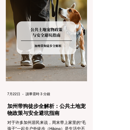
故。本文将为您系统解析加州的防滑链政策，
帮助您明确自己的车型在不同路况下的具体要
求，并为出行做好充足准备。 一、 核心概
念：看懂加州 R1, R2, R3 管制级别 当恶劣天
气来袭，加州交通局会在公路上启动防滑链管
制，并通过电子路牌指示当前的管制级别。加
州采用三个递进的级别（R1至R3）来规范通
行车辆： R1 管制 (Requirement 1) 规定内
容： 所有车辆必须安装防滑链。 豁免条件：
乘用车（Passenger Vehicles）、轻型卡车
（Light Trucks）只要配备了雪地轮胎（Snow
Tires），即可免装防滑链
7月22日
讀畢需時 3 分鐘
加州带狗徒步全解析：公共土地宠
物政策与安全避坑指南
对于许多加州居民来说，周末带上家里的“毛
孩子”一起去户外徒步（Hiking）是生活中不