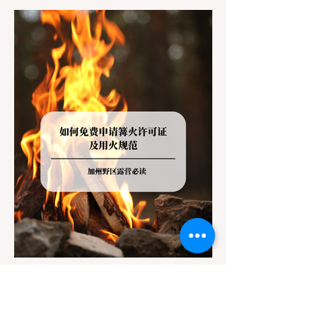
Redwoods），到了步道口才绝望地看到一块
大大的 "No Dogs on Trail"（步道严禁犬只）
的指示牌，这无疑会彻底毁掉整个周末。 为
了避免“带狗碰壁”，您必须在出发前清楚地了
解不同公共土地系统对宠物政策，掌握实用的
路线筛选工具，并警惕加州特有的野外环境隐
患。 一、 破除宠物政策管辖权迷雾：狗狗到
底能去哪里？ 加州的户外区域由不同的政府
机构管理，其核心保护目标决定了宠物政策的
严格程度。我们可以将其视为一条“从严到宽”
的鄙视链： 1. 极其严格：国家公园 (National
Parks) & 州立公园 (State Parks) 政策基调：
优先保护原始生态与野生动物。 实际规定：
在优胜美地、红木国家公园等地，狗狗绝对不
被允许踏上任何未铺装的土路步道 (Dirt
Trails)、草甸
7月20日
讀畢需時 3 分鐘
旅遊