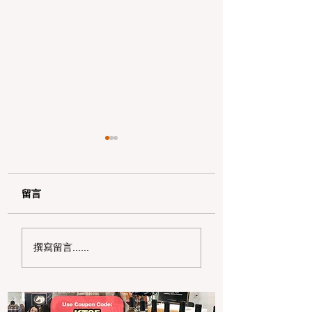
留言
2026 湾区独立日遛娃
狂欢整个夏天！20
撰寫留言......
全攻略：6 大震撼烟火
湾区夏日嘉年华与
秀与野餐秘境盘点
博览会巡礼