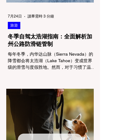
7月24日
讀畢需時 3 分鐘
旅遊
冬季自驾太浩湖指南：全面解析加
州公路防滑链管制
每年冬季，内华达山脉（Sierra Nevada）的
降雪都会将太浩湖（Lake Tahoe）变成世界
级的滑雪与度假胜地。然而，对于习惯了温暖
气候的加州居民而言，冬季经由 I-80 或 US-
50 公路进山，往往面临着一项严峻的挑战：
加州交通局 (Caltrans) 严格的防滑链管制
(Chain Controls)。 不了解这些规定，不仅可
能面临高额罚单或被公路巡警（CHP）劝
返，更可能在冰雪路面上引发严重的安全事
故。本文将为您系统解析加州的防滑链政策，
帮助您明确自己的车型在不同路况下的具体要
求，并为出行做好充足准备。 一、 核心概
念：看懂加州 R1, R2, R3 管制级别 当恶劣天
气来袭，加州交通局会在公路上启动防滑链管