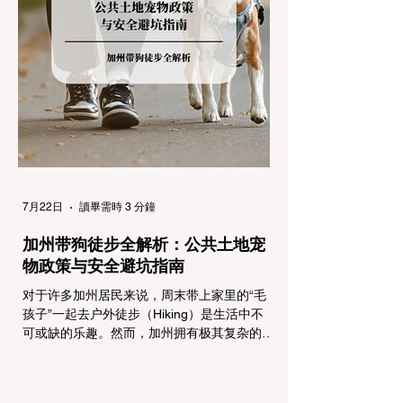
制，并通过电子路牌指示当前的管制级别。加
州采用三个递进的级别（R1至R3）来规范通
行车辆： R1 管制 (Requirement 1) 规定内
容： 所有车辆必须安装防滑链。 豁免条件：
乘用车（Passenger Vehicles）、轻型卡车
（Light Trucks）只要配备了雪地轮胎（Snow
Tires），即可免装防滑链
7月22日
讀畢需時 3 分鐘
加州带狗徒步全解析：公共土地宠
物政策与安全避坑指南
对于许多加州居民来说，周末带上家里的“毛
孩子”一起去户外徒步（Hiking）是生活中不
可或缺的乐趣。然而，加州拥有极其复杂的公
共土地管辖权体系。如果您兴冲冲地带着狗开
上几个小时的车前往优胜美地（Yosemite）
或大盆地红木州立公园（Big Basin