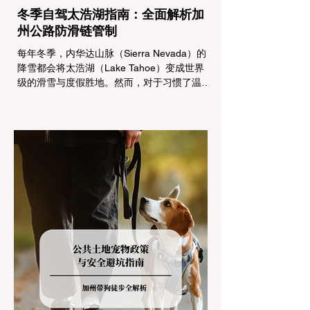
冬季自驾太浩湖指南：全面解析加
州公路防滑链管制
每年冬季，内华达山脉（Sierra Nevada）的
降雪都会将太浩湖（Lake Tahoe）变成世界
级的滑雪与度假胜地。然而，对于习惯了温暖
气候的加州居民而言，冬季经由 I-80 或 US-
50 公路进山，往往面临着一项严峻的挑战：
加州交通局 (Caltrans) 严格的防滑链管制
(Chain Controls)。 不了解这些规定，不仅可
能面临高额罚单或被公路巡警（CHP）劝
返，更可能在冰雪路面上引发严重的安全事
故。本文将为您系统解析加州的防滑链政策，
帮助您明确自己的车型在不同路况下的具体要
求，并为出行做好充足准备。 一、 核心概
念：看懂加州 R1, R2, R3 管制级别 当恶劣天
气来袭，加州交通局会在公路上启动防滑链管
制，并通过电子路牌指示当前的管制级别。加
州采用三个递进的级别（R1至R3）来规范通
行车辆： R1 管制 (Requirement 1) 规定内
容： 所有车辆必须安装防滑链。 豁免条件：