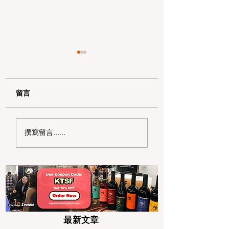
留言
2026 湾区独立日遛娃
狂欢整个夏天！20
撰寫留言......
全攻略：6 大震撼烟火
湾区夏日嘉年华与
秀与野餐秘境盘点
博览会巡礼
最新文章