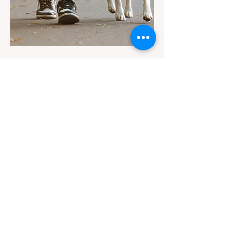
乘用车（Passenger Vehicles）、轻型卡车
（Light Trucks）只要配备了雪地轮胎（Snow
Tires），即可免装防滑链
7月22日
讀畢需時 3 分鐘
加州带狗徒步全解析：公共土地宠
物政策与安全避坑指南
对于许多加州居民来说，周末带上家里的“毛
孩子”一起去户外徒步（Hiking）是生活中不
可或缺的乐趣。然而，加州拥有极其复杂的公
共土地管辖权体系。如果您兴冲冲地带着狗开
上几个小时的车前往优胜美地（Yosemite）
或大盆地红木州立公园（Big Basin
Redwoods），到了步道口才绝望地看到一块
大大的 "No Dogs on Trail"（步道严禁犬只）
的指示牌，这无疑会彻底毁掉整个周末。 为
了避免“带狗碰壁”，您必须在出发前清楚地了
解不同公共土地系统对宠物政策，掌握实用的