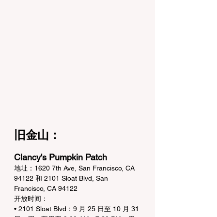
旧金山：
Clancy's Pumpkin Patch
地址：1620 7th Ave, San Francisco, CA 
94122 和 2101 Sloat Blvd, San 
Francisco, CA 94122
开放时间：
• 2101 Sloat Blvd：9 月 25 日至 10 月 31 