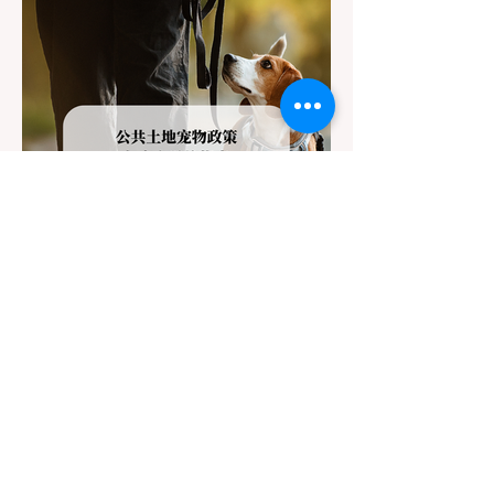
返，更可能在冰雪路面上引发严重的安全事
故。本文将为您系统解析加州的防滑链政策，
帮助您明确自己的车型在不同路况下的具体要
求，并为出行做好充足准备。 一、 核心概
念：看懂加州 R1, R2, R3 管制级别 当恶劣天
气来袭，加州交通局会在公路上启动防滑链管
制，并通过电子路牌指示当前的管制级别。加
州采用三个递进的级别（R1至R3）来规范通
行车辆： R1 管制 (Requirement 1) 规定内
容： 所有车辆必须安装防滑链。 豁免条件：
乘用车（Passenger Vehicles）、轻型卡车
（Light Trucks）只要配备了雪地轮胎（Snow
Tires），即可免装防滑链
7月22日
讀畢需時 3 分鐘
加州带狗徒步全解析：公共土地宠
物政策与安全避坑指南
对于许多加州居民来说，周末带上家里的“毛