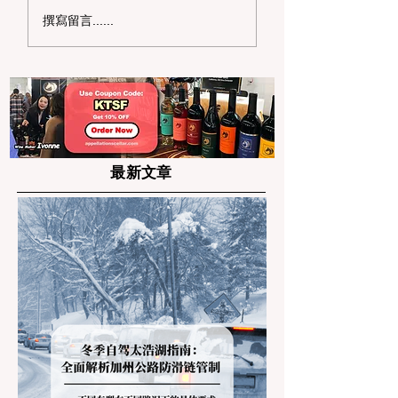
2026 湾区独立日遛娃
狂欢整个夏天！20
撰寫留言......
全攻略：6 大震撼烟火
湾区夏日嘉年华与
秀与野餐秘境盘点
博览会巡礼
最新文章