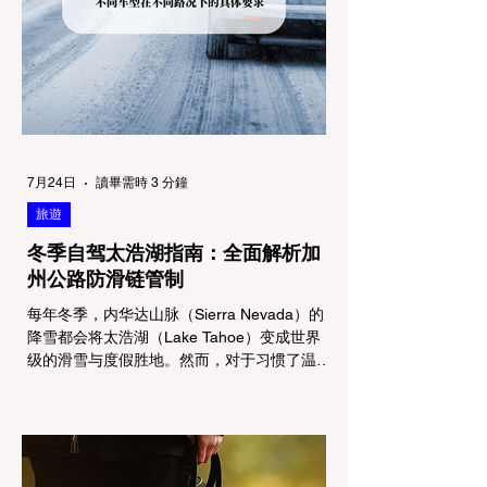
7月24日
讀畢需時 3 分鐘
旅遊
冬季自驾太浩湖指南：全面解析加
州公路防滑链管制
每年冬季，内华达山脉（Sierra Nevada）的
降雪都会将太浩湖（Lake Tahoe）变成世界
级的滑雪与度假胜地。然而，对于习惯了温暖
气候的加州居民而言，冬季经由 I-80 或 US-
50 公路进山，往往面临着一项严峻的挑战：
加州交通局 (Caltrans) 严格的防滑链管制
(Chain Controls)。 不了解这些规定，不仅可
能面临高额罚单或被公路巡警（CHP）劝