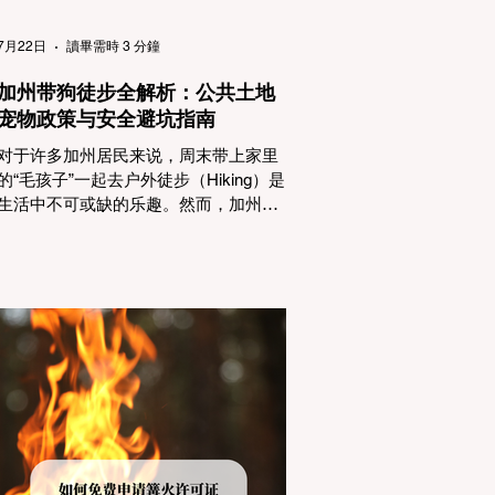
（Passenger Vehicles）、轻型卡车
（Light Trucks）只要配备了雪地轮胎
7月22日
讀畢需時 3 分鐘
（Snow Tires），即可免装防滑链
加州带狗徒步全解析：公共土地
宠物政策与安全避坑指南
对于许多加州居民来说，周末带上家里
的“毛孩子”一起去户外徒步（Hiking）是
生活中不可或缺的乐趣。然而，加州拥
有极其复杂的公共土地管辖权体系。如
果您兴冲冲地带着狗开上几个小时的车
前往优胜美地（Yosemite）或大盆地红
木州立公园（Big Basin Redwoods），
到了步道口才绝望地看到一块大大的
"No Dogs on Trail"（步道严禁犬只） 的
指示牌，这无疑会彻底毁掉整个周末。
为了避免“带狗碰壁”，您必须在出发前清
楚地了解不同公共土地系统对宠物政
策，掌握实用的路线筛选工具，并警惕
加州特有的野外环境隐患。 一、 破除宠