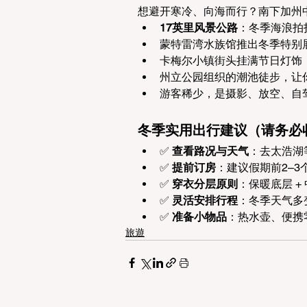
想避开寒冷、向海而行？南下加州
17英里风景公路
：冬季海浪拍
蒙特雷湾水族馆推出冬季特别
卡梅尔小镇街头挂满节日灯饰
州立公园组织的潮池徒步，让
游客稀少，是摄影、放空、自
冬季实用出行建议（请务必
✅ 
查看路况与天气
：去太浩湖等
✅ 
提前订房
：建议假期前2–
✅ 
穿衣分层原则
：保暖底层 +
✅ 
灵活安排行程
：冬季天气多
✅ 
准备小物品
：热水壶、便携
旅遊