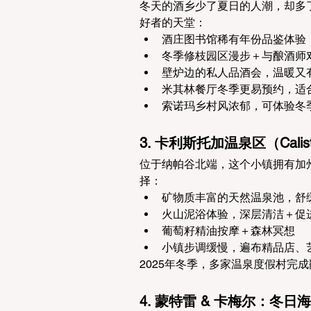
冬天的酒乡少了夏日的人潮，却多了
好者的天堂：
酒庄图书馆稀有年份品鉴体验
冬季修枝园区漫步＋与酿酒师
壁炉边的私人品酒会，温暖又
米其林餐厅冬季更易预约，适
索诺玛乡村风浓郁，可体验冬
3. 卡利斯托加温泉区（Cal
位于纳帕谷北端，这个小镇拥有加
择：
矿物质丰富的天然温泉池，舒
火山泥浴体验，深层清洁＋促
葡萄籽精油按摩＋森林冥想
小镇步调缓慢，遍布精品店、
2025年冬季，多家温泉度假村完
4. 蒙特雷 & 卡梅尔：冬