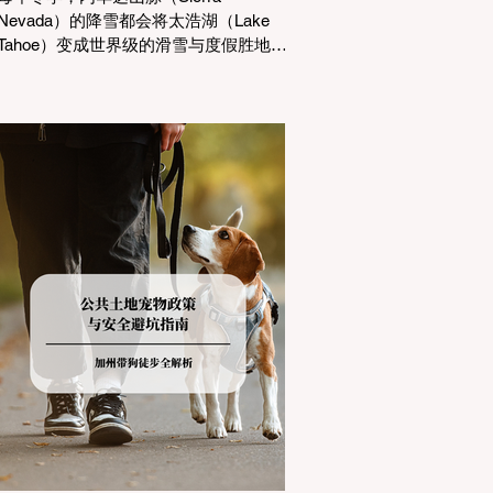
Nevada）的降雪都会将太浩湖（Lake
Tahoe）变成世界级的滑雪与度假胜地。
然而，对于习惯了温暖气候的加州居民
而言，冬季经由 I-80 或 US-50 公路进
山，往往面临着一项严峻的挑战：加州
交通局 (Caltrans) 严格的防滑链管制
(Chain Controls)。 不了解这些规定，不
仅可能面临高额罚单或被公路巡警
（CHP）劝返，更可能在冰雪路面上引
发严重的安全事故。本文将为您系统解
析加州的防滑链政策，帮助您明确自己
的车型在不同路况下的具体要求，并为
出行做好充足准备。 一、 核心概念：看
懂加州 R1, R2, R3 管制级别 当恶劣天气
来袭，加州交通局会在公路上启动防滑
链管制，并通过电子路牌指示当前的管
制级别。加州采用三个递进的级别（R1
至R3）来规范通行车辆： R1 管制
(Requirement 1) 规定内容： 所有车辆必
须安装防滑链。 豁免条件： 乘用车