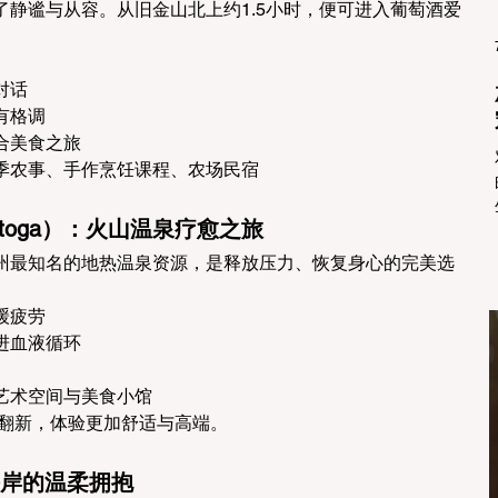
静谧与从容。从旧金山北上约1.5小时，便可进入葡萄酒爱
对话
有格调
合美食之旅
季农事、手作烹饪课程、农场民宿
istoga）：火山温泉疗愈之旅
州最知名的地热温泉资源，是释放压力、恢复身心的完美选
缓疲劳
进血液循环
艺术空间与美食小馆
成翻新，体验更加舒适与高端。
日海岸的温柔拥抱