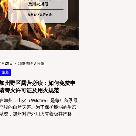
物政策管辖权迷雾：狗狗到底能去哪
里？ 加州的户外区域由不同的政府机构
管理，其核心保护目标决定了宠物政策
的严格程度。我们可以将其视为一条“从
严到宽”的鄙视链： 1. 极其严格：国家公
园 (National Parks) & 州立公园 (State
Parks) 政策基调： 优先保护原始生态与
野生动物。 实际规定： 在优胜美地、红
木国家公园等地，狗狗绝对不被允许踏
上任何未铺装的土路步道 (Dirt Trails)、
7月20日
讀畢需時 3 分鐘
草甸
旅遊
加州野区露营必读：如何免费申
请篝火许可证及用火规范
在加州，山火（Wildfire）是每年秋季最
严峻的自然灾害。为了保护脆弱的生态
系统，加州对户外用火有着极其严格的
法律约束。许多户外爱好者，尤其是刚
接触背包徒步（Backpacking）或分散露
营（Dispersed Camping）的新手，往往