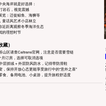
中央海岸就是好选择：
打岩石，视觉震撼
展览：迁徙鲸鱼、海狮等
，童话风艺术小店林立
你近距离观察冬季海洋生态
驾的理想时节
收藏）
山区请查Caltrans官网，注意是否需要雪链
3个月订房，选择可取消选项
 中层抓绒 + 外层防风防水，记得带防滑鞋
变，保持开放心态更能享受旅行中的“意外之喜”
零食、备用电池、小桌游，提升旅程舒适度