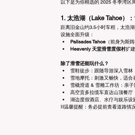
以下是为你精选的 2025 冬季湾
1. 太浩湖（Lake Taho
距离旧金山约3.5小时车程，太浩
设施全面升级：
Palisades Tahoe
（前身为斯阔
Heavenly 天堂滑雪度假村
扩
除了滑雪还能玩什么？
雪鞋徒步：跟随导游深入雪林
雪地摩托：刺激又畅快，适合
雪橇滑道 & 雪雕工作坊：亲
高空贡多拉缆车直达山顶餐厅
湖边度假酒店、水疗与娱乐设
⛓️温馨提醒：务必提前查看道路