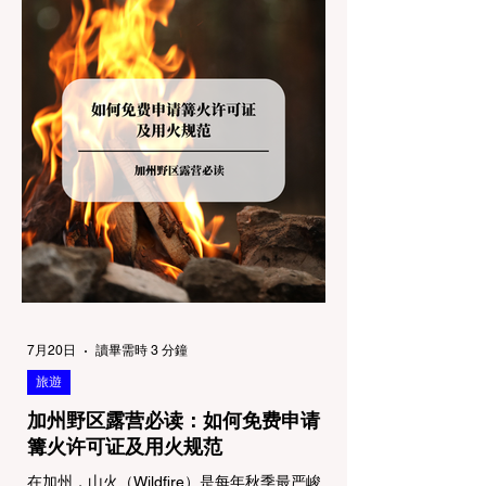
解不同公共土地系统对宠物政策，掌握实用的
路线筛选工具，并警惕加州特有的野外环境隐
患。 一、 破除宠物政策管辖权迷雾：狗狗到
底能去哪里？ 加州的户外区域由不同的政府
机构管理，其核心保护目标决定了宠物政策的
严格程度。我们可以将其视为一条“从严到宽”
的鄙视链： 1. 极其严格：国家公园 (National
Parks) & 州立公园 (State Parks) 政策基调：
优先保护原始生态与野生动物。 实际规定：
在优胜美地、红木国家公园等地，狗狗绝对不
被允许踏上任何未铺装的土路步道 (Dirt
Trails)、草甸
7月20日
讀畢需時 3 分鐘
旅遊
加州野区露营必读：如何免费申请
篝火许可证及用火规范
在加州，山火（Wildfire）是每年秋季最严峻