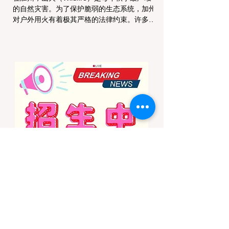
的自然灾害。为了保护脆弱的生态系统，加州
对户外用火有着极其严格的法律约束。许多户
外爱好者，尤其是刚接触背包徒步
（Backpacking）或分散露营（Dispersed
Camping）的新手，往往会在不知情的情况
下触犯法律——被巡林员（Park Ranger）开
出高额罚单的原因，有时仅仅是因为他们在野
外用便携式瓦斯炉烧了一壶热水。 在加州的
公共土地上，只要您脱离了成熟的商业或官方
营地，您就必须持有一张合法的 加州篝火许
可证 (California Campfire Permit)。本文将为
您彻底厘清这项规定的适用范围，并提供手把
手的免费申请指南。 一、 核心误区澄清：只
用瓦斯炉做饭，也需要许可证吗？ 这是加州
户外新手最常犯的错误。很多人认为“篝火”指
的是用木柴生起的明火，只要我不捡树枝生
火，就不需要许可证。 法律真相： 根据加州
法律，篝火许可证的管辖范围涵盖了任何形式
的野外火源。如果您在未经开发的野地里使用
以下任何设备，都必须持有该许可证： 传统
的木柴篝火 (Wood fires) 木炭烧烤炉 (C