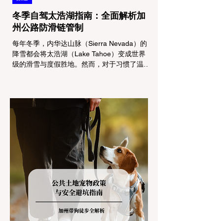
冬季自驾太浩湖指南：全面解析加
州公路防滑链管制
每年冬季，内华达山脉（Sierra Nevada）的
降雪都会将太浩湖（Lake Tahoe）变成世界
级的滑雪与度假胜地。然而，对于习惯了温暖
气候的加州居民而言，冬季经由 I-80 或 US-
50 公路进山，往往面临着一项严峻的挑战：
加州交通局 (Caltrans) 严格的防滑链管制
(Chain Controls)。 不了解这些规定，不仅可
能面临高额罚单或被公路巡警（CHP）劝
返，更可能在冰雪路面上引发严重的安全事
故。本文将为您系统解析加州的防滑链政策，
帮助您明确自己的车型在不同路况下的具体要
求，并为出行做好充足准备。 一、 核心概
念：看懂加州 R1, R2, R3 管制级别 当恶劣天
气来袭，加州交通局会在公路上启动防滑链管
制，并通过电子路牌指示当前的管制级别。加
州采用三个递进的级别（R1至R3）来规范通
行车辆： R1 管制 (Requirement 1) 规定内
容： 所有车辆必须安装防滑链。 豁免条件：