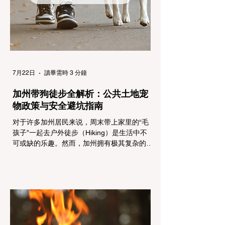
乘用车（Passenger Vehicles）、轻型卡车
（Light Trucks）只要配备了雪地轮胎（Snow
Tires），即可免装防滑链
7月22日
讀畢需時 3 分鐘
加州带狗徒步全解析：公共土地宠
物政策与安全避坑指南
对于许多加州居民来说，周末带上家里的“毛
孩子”一起去户外徒步（Hiking）是生活中不
可或缺的乐趣。然而，加州拥有极其复杂的公
共土地管辖权体系。如果您兴冲冲地带着狗开
上几个小时的车前往优胜美地（Yosemite）
或大盆地红木州立公园（Big Basin
Redwoods），到了步道口才绝望地看到一块
大大的 "No Dogs on Trail"（步道严禁犬只）
的指示牌，这无疑会彻底毁掉整个周末。 为
了避免“带狗碰壁”，您必须在出发前清楚地了