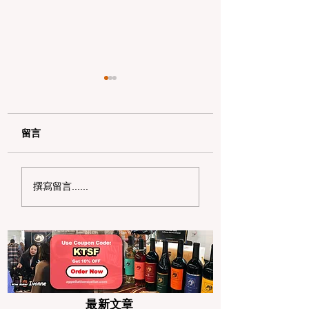
留言
加州带狗徒步全解析：
加州野区露营必读
撰寫留言......
公共土地宠物政策与安
何免费申请篝火许
全避坑指南
及用火规范
最新文章