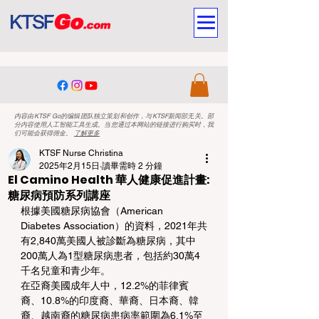
内容由KTSF Go的编辑团队独立策划和创作，与KTSF新闻部无关。部
分内容使用人工智能工具生成。当您通过本网站的链接进行购买时，我
们可能会获得佣金。
了解更多
KTSF Nurse Christina
2025年2月15日
讀畢需時 2 分鐘
El Camino Health 華人健康促進計畫:
糖尿病預防系列講座
根據美國糖尿病協會（American 
Diabetes Association）的資料，2021年共
有2,840萬美國人被診斷為糖尿病，其中
200萬人為1型糖尿病患者，包括約30萬4
千名兒童和青少年。
在亞裔美國成年人中，12.2%的菲律賓
裔、10.8%的印度裔、華裔、日本裔、韓
裔、越南裔的糖尿病患病率範圍為6.1%至