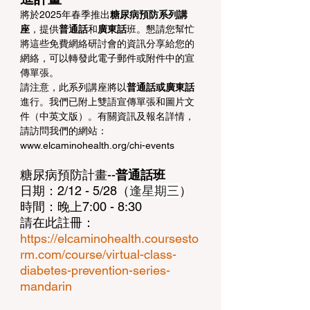
將於2025年春季推出
糖尿病預防系列講
座
，提供
普通話
和
廣東話
班。懇請您幫忙
將這些免費網絡研討會的資訊分享給您的
網絡，可以轉發此電子郵件或附件中的宣
傳單張。
請注意，此系列講座將以
普通話或廣東話
進行。我們已附上雙語宣傳單張和圖片文
件（中英文版）。有關資訊及報名詳情，
請訪問我們的網站：
www.elcaminohealth.org/chi-events
糖尿病預防計畫--
普通話班
日期：2/12 - 5/28（
逢星期三
）
時間：晚上7:00 - 8:30
請在此註冊：
https://elcaminohealth.coursesto
rm.com/course/virtual-class-
diabetes-prevention-series-
mandarin