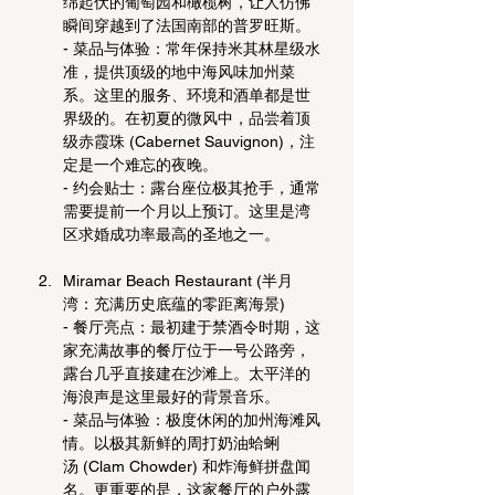
绵起伏的葡萄园和橄榄树，让人仿佛
瞬间穿越到了法国南部的普罗旺斯。
- 菜品与体验：常年保持米其林星级水
准，提供顶级的地中海风味加州菜
系。这里的服务、环境和酒单都是世
界级的。在初夏的微风中，品尝着顶
级赤霞珠 (Cabernet Sauvignon)，注
定是一个难忘的夜晚。
- 约会贴士：露台座位极其抢手，通常
需要提前一个月以上预订。这里是湾
区求婚成功率最高的圣地之一。
Miramar Beach Restaurant (半月
湾：充满历史底蕴的零距离海景)
- 餐厅亮点：最初建于禁酒令时期，这
家充满故事的餐厅位于一号公路旁，
露台几乎直接建在沙滩上。太平洋的
海浪声是这里最好的背景音乐。
- 菜品与体验：极度休闲的加州海滩风
情。以极其新鲜的周打奶油蛤蜊
汤 (Clam Chowder) 和炸海鲜拼盘闻
名。更重要的是，这家餐厅的户外露