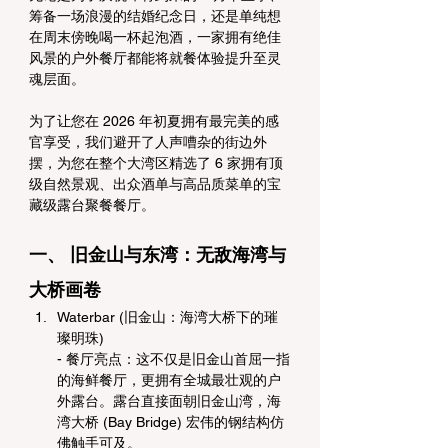
筹备一场浪漫的结婚纪念日，还是单纯想
在周末傍晚喝一杯起泡酒，一家拥有绝佳
风景的户外餐厅都能将就餐体验提升至灵
魂层面。
为了让您在 2026 年初夏拥有最完美的感
官享受，我们避开了人声嘈杂的街边外
摆，为您在整个大湾区精选了 6 家拥有顶
级自然景观、出众酒单与高品质菜单的宝
藏级露台聚餐餐厅。
一、 旧金山与东湾：无敌海湾与
大桥画卷
Waterbar (旧金山：海湾大桥下的璀
璨明珠)
- 餐厅亮点：这不仅是旧金山首屈一指
的海鲜餐厅，更拥有全城最壮观的户
外露台。露台直接面朝旧金山湾，海
湾大桥 (Bay Bridge) 宏伟的钢结构仿
佛触手可及。