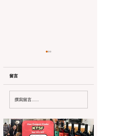
留言
湾区 2026 精致甜品地
锁定餐桌！2026
撰寫留言......
图：Top 10 蛋糕与马卡
区情人节最值得预
龙店春季特辑
浪漫餐厅 Top 10