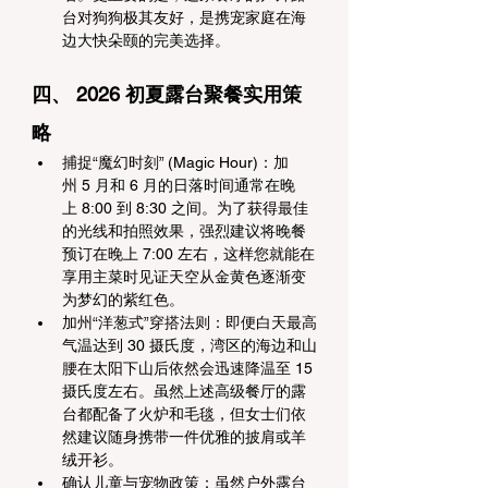
台对狗狗极其友好，是携宠家庭在海
边大快朵颐的完美选择。
四、 2026 初夏露台聚餐实用策
略
捕捉“魔幻时刻” (Magic Hour)：加
州 5 月和 6 月的日落时间通常在晚
上 8:00 到 8:30 之间。为了获得最佳
的光线和拍照效果，强烈建议将晚餐
预订在晚上 7:00 左右，这样您就能在
享用主菜时见证天空从金黄色逐渐变
为梦幻的紫红色。
加州“洋葱式”穿搭法则：即便白天最高
气温达到 30 摄氏度，湾区的海边和山
腰在太阳下山后依然会迅速降温至 15 
摄氏度左右。虽然上述高级餐厅的露
台都配备了火炉和毛毯，但女士们依
然建议随身携带一件优雅的披肩或羊
绒开衫。
确认儿童与宠物政策：虽然户外露台