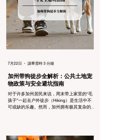
州采用三个递进的级别（R1至R3）来规范通
行车辆： R1 管制 (Requirement 1) 规定内
容： 所有车辆必须安装防滑链。 豁免条件：
乘用车（Passenger Vehicles）、轻型卡车
（Light Trucks）只要配备了雪地轮胎（Snow
Tires），即可免装防滑链
7月22日
讀畢需時 3 分鐘
加州带狗徒步全解析：公共土地宠
物政策与安全避坑指南
对于许多加州居民来说，周末带上家里的“毛
孩子”一起去户外徒步（Hiking）是生活中不
可或缺的乐趣。然而，加州拥有极其复杂的公
共土地管辖权体系。如果您兴冲冲地带着狗开
上几个小时的车前往优胜美地（Yosemite）
或大盆地红木州立公园（Big Basin
Redwoods），到了步道口才绝望地看到一块
大大的 "No Dogs on Trail"（步道严禁犬只）