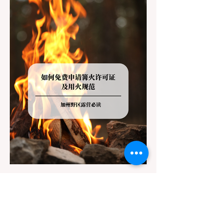
的指示牌，这无疑会彻底毁掉整个周末。 为
了避免“带狗碰壁”，您必须在出发前清楚地了
解不同公共土地系统对宠物政策，掌握实用的
路线筛选工具，并警惕加州特有的野外环境隐
患。 一、 破除宠物政策管辖权迷雾：狗狗到
底能去哪里？ 加州的户外区域由不同的政府
机构管理，其核心保护目标决定了宠物政策的
严格程度。我们可以将其视为一条“从严到宽”
的鄙视链： 1. 极其严格：国家公园 (National
Parks) & 州立公园 (State Parks) 政策基调：
优先保护原始生态与野生动物。 实际规定：
在优胜美地、红木国家公园等地，狗狗绝对不
被允许踏上任何未铺装的土路步道 (Dirt
Trails)、草甸
7月20日
讀畢需時 3 分鐘
旅遊
加州野区露营必读：如何免费申请