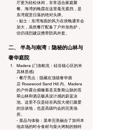
厅更为轻松休闲，非常适合家庭聚
餐。海湾的晚霞在这里毫无遮挡，是
东湾观赏日落的绝对头牌。
- 贴士：东湾海面的风力在傍晚通常会
加大，虽然餐厅配备了户外加热炉，
但仍强烈建议携带防风外套。
二、 半岛与南湾：隐秘的山林与
奢华庭院
Madera (门洛帕克：硅谷核心区的米
其林质感)
- 餐厅亮点：隐藏在顶级奢华酒
店 Rosewood Sand Hill 内。Madera 
的户外露台俯瞰着圣克鲁斯山脉的苍
翠山林和酒店极具设计感的蔚蓝泳
池。这里不仅是硅谷风投大佬们最爱
的洽谈地，也是高级约会的完美场
所。
- 菜品与体验：菜单完美融合了加州本
地农场的时令食材与柴火烤制的独特