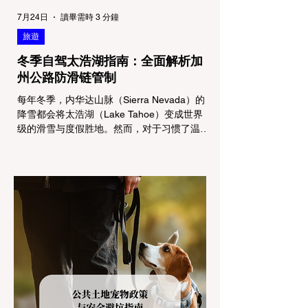
7月24日
讀畢需時 3 分鐘
旅遊
冬季自驾太浩湖指南：全面解析加
州公路防滑链管制
每年冬季，内华达山脉（Sierra Nevada）的
降雪都会将太浩湖（Lake Tahoe）变成世界
级的滑雪与度假胜地。然而，对于习惯了温暖
气候的加州居民而言，冬季经由 I-80 或 US-
50 公路进山，往往面临着一项严峻的挑战：
加州交通局 (Caltrans) 严格的防滑链管制
(Chain Controls)。 不了解这些规定，不仅可
能面临高额罚单或被公路巡警（CHP）劝
返，更可能在冰雪路面上引发严重的安全事
故。本文将为您系统解析加州的防滑链政策，
帮助您明确自己的车型在不同路况下的具体要
求，并为出行做好充足准备。 一、 核心概
念：看懂加州 R1, R2, R3 管制级别 当恶劣天
气来袭，加州交通局会在公路上启动防滑链管
制，并通过电子路牌指示当前的管制级别。加