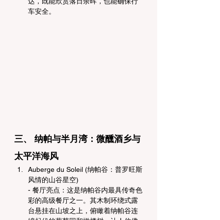
达，既能欣赏落日余晖，也能确保行
车安全。
三、 纳帕与半月湾：微醺酒乡与
太平洋海风
Auberge du Soleil (纳帕谷：普罗旺斯
风情的山谷星空)
- 餐厅亮点：这是纳帕谷内最具传奇色
彩的高级餐厅之一。其木制环绕式露
台悬挂在山坡之上，俯瞰着纳帕谷连