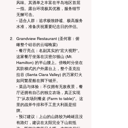
风味。其酒单之丰富在半岛地区首屈
一指。露台环境极其优雅，服务细节
无懈可击。
- 适合人群：追求极致静谧、极高服务
水准，准备庆祝重要纪念日的伴侣。
Grandview Restaurant (圣何塞：俯
瞰整个硅谷的云端晚宴)
- 餐厅亮点：名副其实的“宏大视野”。
这家餐厅坐落在汉密尔顿山 (Mt. 
Hamilton) 的半山腰上。傍晚时分坐在
其阶梯式的户外露台上，整个圣克拉
拉谷 (Santa Clara Valley) 的万家灯火
如同繁星般在脚下铺开。
- 菜品与体验：不仅拥有无敌夜景，餐
厅还拥有自己的独立农场，真正实现
了“从农场到餐桌 (Farm to table)”。这
里的战斧牛排和手工意大利面是招
牌。
- 预订建议：上山的山路较为崎岖且没
有路灯，建议在太阳完全下山前抵