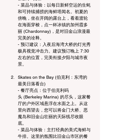
- 菜品与体验：以每日新鲜空运的生蚝
和可持续捕捞的海鲜塔闻名。初夏的
傍晚，坐在开阔的露台上，看着渡轮
在海面穿梭，点一杯冰镇的加州霞多
丽 (Chardonnay)，是对旧金山浪漫最
完美的诠释。
- 预订建议：入夜后海湾大桥的灯光秀
极具视觉冲击力。建议预订晚上 7:30 
左右的位置，完美衔接夕阳与城市夜
景。
Skates on the Bay (伯克利：东湾的
最美日落看台)
- 餐厅亮点：位于伯克利码
头 (Berkeley Marina) 的尽头，这家餐
厅的户外区域悬浮在水面之上。从这
里向西望去，您可以将金门大桥、恶
魔岛和旧金山壮丽的天际线尽收眼
底。
- 菜品与体验：主打经典的美式海鲜与
牛排。这里的氛围比旧金山市区的餐