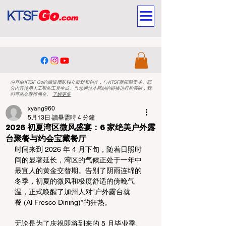
内容由KTSF Go的编辑团队独立策划和创作，与KTSF新闻部无关。部
分内容使用人工智能工具生成。当您通过本网站的链接进行购买时，我
们可能会获得佣金。
了解更多
xyang960
5月13日
讀畢需時 4 分鐘
2026 初夏湾区微风盛宴：6 家绝美户外露
台聚餐与约会宝藏餐厅
时间来到 2026 年 4 月下旬，随着日照时
间的显著延长，湾区的气候正处于一年中
最宜人的黄金交替期。告别了阴雨连绵的
冬季，初夏的微风和极度舒适的傍晚气
温，正式唤醒了加州人对“户外露台就
餐 (Al Fresco Dining)”的狂热。
无论是为了庆祝即将到来的 5 月毕业季、