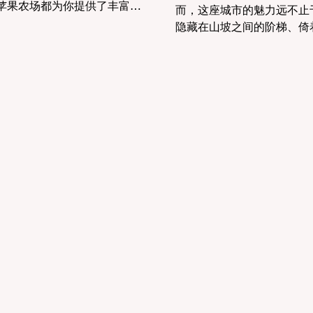
苹果农场都为你提供了丰富的
而，这座城市的魅力远不止
。这些农场位于湾区和湾区周
隐藏在山坡之间的阶梯、倚
各具特色，适合全家人一起参
的废墟、甚至是默默聆听大
的丰收活动。 Apple Hill...
律的角落，都藏着旧金山不
的另一面。这些秘境不仅富
与故事，还让你感受到一种
繁华闹...