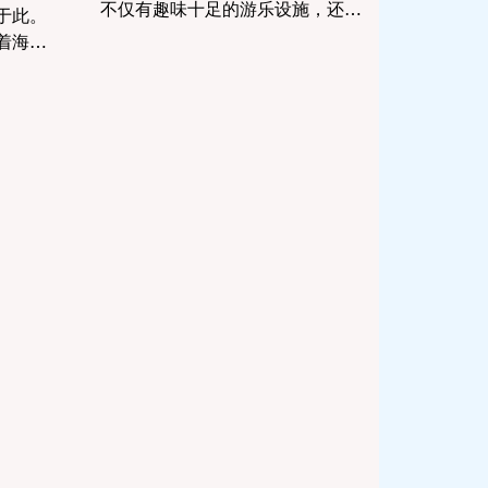
不仅有趣味十足的游乐设施，还能
于此。
带给全家人难忘的美好回忆。不论
着海岸
是周末轻松玩耍，还是庆祝特殊时
自然旋
刻，这些公园都能让孩子们度过无
为人知
比欢乐的时光，家长也能感受到无
含历史
压力...
不同于