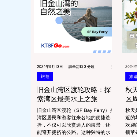
2024年9月13日
讀畢需時 3 分鐘
2024
旅遊
旅
旧金山湾区渡轮攻略：探
秋
索湾区最美水上之旅
区
旧金山湾区渡轮（SF Bay Ferry）是
秋天
湾区居民和游客往来各地的便捷选
近的
择，不仅可以欣赏迷人的海景，还
欢迎
能避开拥挤的公路。这种独特的水
摘苹