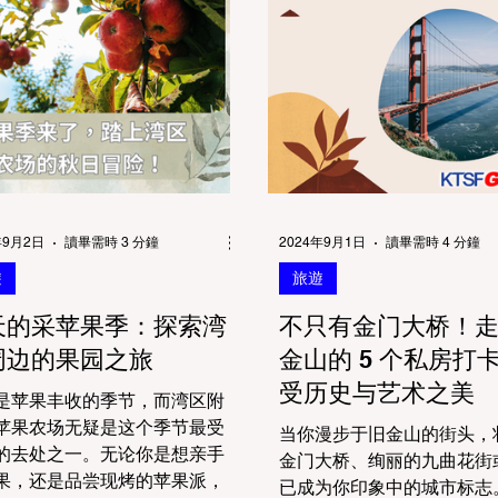
年9月2日
讀畢需時 3 分鐘
2024年9月1日
讀畢需時 4 分鐘
遊
旅遊
天的采苹果季：探索湾
不只有金门大桥！
周边的果园之旅
金山的 5 个私房打
受历史与艺术之美
是苹果丰收的季节，而湾区附
苹果农场无疑是这个季节最受
当你漫步于旧金山的街头，
的去处之一。无论你是想亲手
金门大桥、绚丽的九曲花街
果，还是品尝现烤的苹果派，
已成为你印象中的城市标志