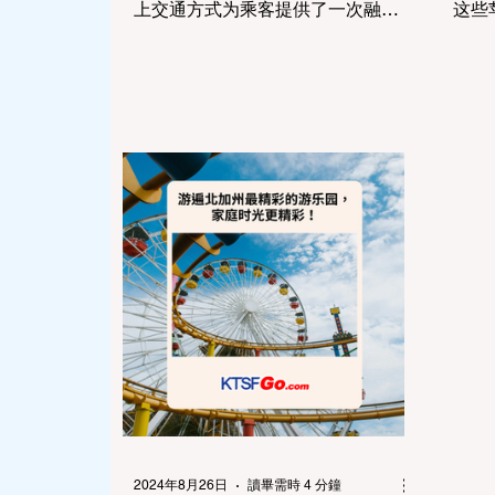
上交通方式为乘客提供了一次融合
这些
实用性和休闲娱乐的旅程。还没搭
选择
乘过旧金山湾区渡轮吗？让我们一
边，
起探索这个水上交通系统的魅力
与秋季
吧！ 航线概览...
2024年8月26日
讀畢需時 4 分鐘