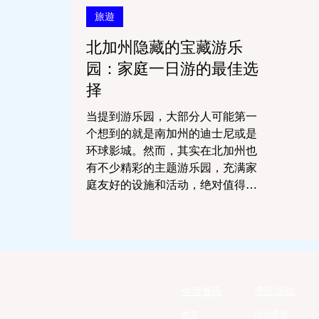
旅遊
北加州隐藏的宝藏游乐
园：家庭一日游的最佳选
择
当提到游乐园，大部分人可能第一
个想到的就是南加州的迪士尼或是
环球影城。然而，其实在北加州也
有不少精彩的主题游乐园，充满家
庭友好的设施和活动，绝对值得一
游。无论你是与孩子一起享受假
期，还是想要一个轻松的周末，这
些北加州的游乐园都能满足你的需
求。这篇文章将为你介绍四个北加
州的热...
湾区活动
生活资讯
活动看板
教育