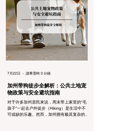
气来袭，加州交通局会在公路上启动防滑链管
制，并通过电子路牌指示当前的管制级别。加
州采用三个递进的级别（R1至R3）来规范通
行车辆： R1 管制 (Requirement 1) 规定内
容： 所有车辆必须安装防滑链。 豁免条件：
乘用车（Passenger Vehicles）、轻型卡车
（Light Trucks）只要配备了雪地轮胎（Snow
Tires），即可免装防滑链
7月22日
讀畢需時 3 分鐘
加州带狗徒步全解析：公共土地宠
物政策与安全避坑指南
对于许多加州居民来说，周末带上家里的“毛
孩子”一起去户外徒步（Hiking）是生活中不
可或缺的乐趣。然而，加州拥有极其复杂的公
共土地管辖权体系。如果您兴冲冲地带着狗开
上几个小时的车前往优胜美地（Yosemite）