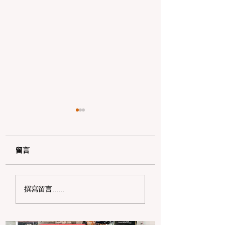
留言
加州野区露营必读：如
加州赶海与海钓入
撰寫留言......
何免费申请篝火许可证
101：手把手教您
及用火规范
法“钓鱼证”