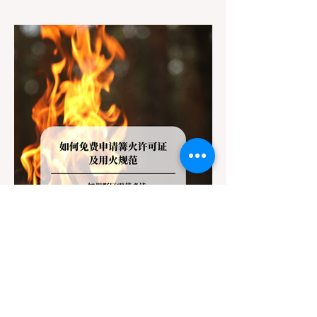
或大盆地红木州立公园（Big Basin
Redwoods），到了步道口才绝望地看到一块
大大的 "No Dogs on Trail"（步道严禁犬只）
的指示牌，这无疑会彻底毁掉整个周末。 为
了避免“带狗碰壁”，您必须在出发前清楚地了
解不同公共土地系统对宠物政策，掌握实用的
路线筛选工具，并警惕加州特有的野外环境隐
患。 一、 破除宠物政策管辖权迷雾：狗狗到
底能去哪里？ 加州的户外区域由不同的政府
机构管理，其核心保护目标决定了宠物政策的
严格程度。我们可以将其视为一条“从严到宽”
的鄙视链： 1. 极其严格：国家公园 (National
Parks) & 州立公园 (State Parks) 政策基调：
优先保护原始生态与野生动物。 实际规定：
在优胜美地、红木国家公园等地，狗狗绝对不
被允许踏上任何未铺装的土路步道 (Dirt
Trails)、草甸
7月20日
讀畢需時 3 分鐘