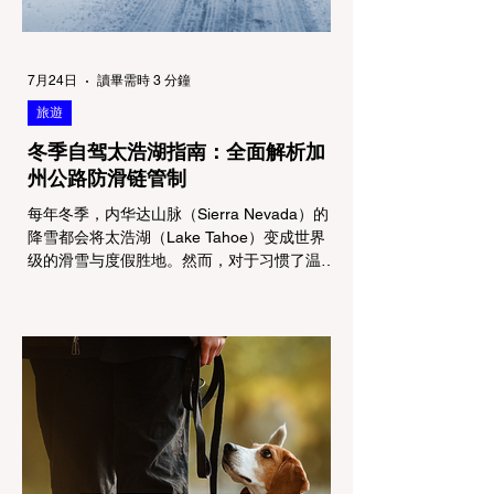
7月24日
讀畢需時 3 分鐘
旅遊
冬季自驾太浩湖指南：全面解析加
州公路防滑链管制
每年冬季，内华达山脉（Sierra Nevada）的
降雪都会将太浩湖（Lake Tahoe）变成世界
级的滑雪与度假胜地。然而，对于习惯了温暖
气候的加州居民而言，冬季经由 I-80 或 US-
50 公路进山，往往面临着一项严峻的挑战：
加州交通局 (Caltrans) 严格的防滑链管制
(Chain Controls)。 不了解这些规定，不仅可
能面临高额罚单或被公路巡警（CHP）劝
返，更可能在冰雪路面上引发严重的安全事
故。本文将为您系统解析加州的防滑链政策，
帮助您明确自己的车型在不同路况下的具体要
求，并为出行做好充足准备。 一、 核心概
念：看懂加州 R1, R2, R3 管制级别 当恶劣天