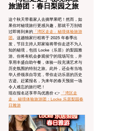
旅游团：春日梨园之旅
这个秋天带着家人去摘苹果吧！然而，如
果你对秘境旅行更感兴趣，那就千万别错
过即将到来的
「湾区走走」秘境体验旅游
团
。这趟独家行程将于 2025 年春季出
发，节目主持人郑家瑜将带你走进不为人
知的秘境，包括 Locke（乐居）的梨园雅
游。你将有机会参观侯宁的现场写生，并
享用丰盛自助午餐，体验一段充满艺术与
历史氛围的特别之旅。此外，还会有当地
华人侨领亲自导览，带你走访乐居的历史
古迹。赶紧报名，为来年的春天预留一场
令人难忘的旅行吧！
现在报名还享早鸟优惠价 👉 
「湾区走
走」 秘境体验旅游团：Locke 乐居梨园春
日雅游