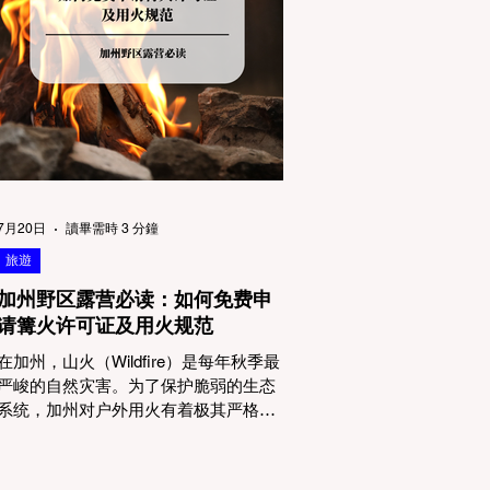
物政策管辖权迷雾：狗狗到底能去哪
里？ 加州的户外区域由不同的政府机构
管理，其核心保护目标决定了宠物政策
的严格程度。我们可以将其视为一条“从
严到宽”的鄙视链： 1. 极其严格：国家公
园 (National Parks) & 州立公园 (State
Parks) 政策基调： 优先保护原始生态与
野生动物。 实际规定： 在优胜美地、红
木国家公园等地，狗狗绝对不被允许踏
上任何未铺装的土路步道 (Dirt Trails)、
7月20日
讀畢需時 3 分鐘
草甸
旅遊
加州野区露营必读：如何免费申
请篝火许可证及用火规范
在加州，山火（Wildfire）是每年秋季最
严峻的自然灾害。为了保护脆弱的生态
系统，加州对户外用火有着极其严格的
法律约束。许多户外爱好者，尤其是刚
接触背包徒步（Backpacking）或分散露
营（Dispersed Camping）的新手，往往