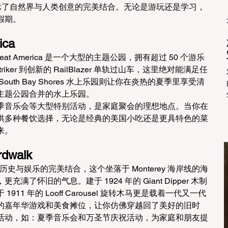
展示了自然界与人类创意的完美结合。无论是游玩还是学习，
假期。
ica
ia's Great America 是一个大型的主题公园，拥有超过 50 个游乐
iker 到创新的 RailBlazer 单轨过山车，这里绝对能满足任
th Bay Shores 水上乐园则让你在炎热的夏季里享受清
主题公园合并的水上乐园。
季音乐会等大型特别活动，是家庭聚会的理想地点。当你在
供多种餐饮选择，无论是经典的美国小吃还是更具特色的菜
来。
rdwalk
walk 则是历史与娱乐的完美结合，这个坐落于 Monterey 海岸线的海
了怀旧的气息。建于 1924 年的 Giant Dipper 木制
1 年的 Looff Carousel 旋转木马更是载着一代又一代
的嘉年华游戏和美食摊位，让你仿佛穿越回了美好的旧时
活动，如：夏季音乐会和万圣节庆祝活动，为家庭和朋友提