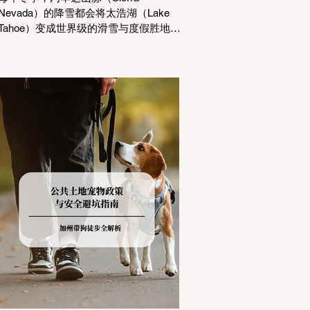
Nevada）的降雪都会将太浩湖（Lake
Tahoe）变成世界级的滑雪与度假胜地。
然而，对于习惯了温暖气候的加州居民
而言，冬季经由 I-80 或 US-50 公路进
山，往往面临着一项严峻的挑战：加州
交通局 (Caltrans) 严格的防滑链管制
(Chain Controls)。 不了解这些规定，不
仅可能面临高额罚单或被公路巡警
（CHP）劝返，更可能在冰雪路面上引
发严重的安全事故。本文将为您系统解
析加州的防滑链政策，帮助您明确自己
的车型在不同路况下的具体要求，并为
出行做好充足准备。 一、 核心概念：看
懂加州 R1, R2, R3 管制级别 当恶劣天气
来袭，加州交通局会在公路上启动防滑
链管制，并通过电子路牌指示当前的管
制级别。加州采用三个递进的级别（R1
至R3）来规范通行车辆： R1 管制
(Requirement 1) 规定内容： 所有车辆必
须安装防滑链。 豁免条件： 乘用车