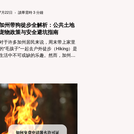
（Passenger Vehicles）、轻型卡车
（Light Trucks）只要配备了雪地轮胎
7月22日
讀畢需時 3 分鐘
（Snow Tires），即可免装防滑链
加州带狗徒步全解析：公共土地
宠物政策与安全避坑指南
对于许多加州居民来说，周末带上家里
的“毛孩子”一起去户外徒步（Hiking）是
生活中不可或缺的乐趣。然而，加州拥
有极其复杂的公共土地管辖权体系。如
果您兴冲冲地带着狗开上几个小时的车
前往优胜美地（Yosemite）或大盆地红
木州立公园（Big Basin Redwoods），
到了步道口才绝望地看到一块大大的
"No Dogs on Trail"（步道严禁犬只） 的
指示牌，这无疑会彻底毁掉整个周末。
为了避免“带狗碰壁”，您必须在出发前清
楚地了解不同公共土地系统对宠物政
策，掌握实用的路线筛选工具，并警惕
加州特有的野外环境隐患。 一、 破除宠