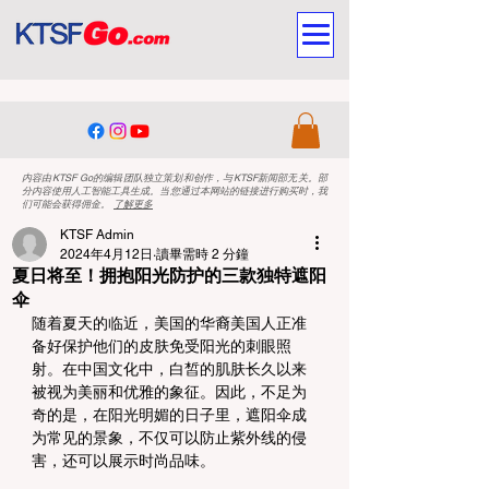
内容由KTSF Go的编辑团队独立策划和创作，与KTSF新闻部无关。部
分内容使用人工智能工具生成。当您通过本网站的链接进行购买时，我
们可能会获得佣金。
了解更多
KTSF Admin
2024年4月12日
讀畢需時 2 分鐘
夏日将至！拥抱阳光防护的三款独特遮阳
伞
随着夏天的临近，美国的华裔美国人正准
备好保护他们的皮肤免受阳光的刺眼照
射。在中国文化中，白皙的肌肤长久以来
被视为美丽和优雅的象征。因此，不足为
奇的是，在阳光明媚的日子里，遮阳伞成
为常见的景象，不仅可以防止紫外线的侵
害，还可以展示时尚品味。