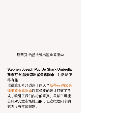
斯蒂芬·约瑟夫弹出鲨鱼遮阳伞
Stephen Joseph Pop Up Shark Umbrella 
斯蒂芬·约瑟夫弹出鲨鱼遮阳伞
：让防晒变
得有趣
谁说遮阳伞只适用于雨天？
斯蒂芬·约瑟夫
弹出鲨鱼遮阳伞
以其俏皮的设计打破了常
规，吸引了我们内心的童真。虽然它可能
是针对儿童市场推出的，但这把遮阳伞的
魅力没有年龄限制。