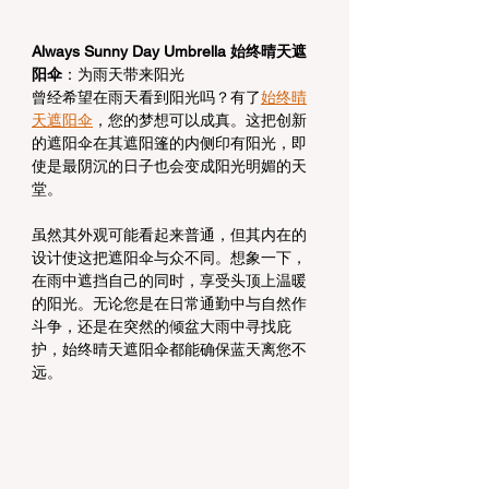
Always Sunny Day Umbrella 始终晴天遮
阳伞
：为雨天带来阳光
曾经希望在雨天看到阳光吗？有了
始终晴
天遮阳伞
，您的梦想可以成真。这把创新
的遮阳伞在其遮阳篷的内侧印有阳光，即
使是最阴沉的日子也会变成阳光明媚的天
堂。
虽然其外观可能看起来普通，但其内在的
设计使这把遮阳伞与众不同。想象一下，
在雨中遮挡自己的同时，享受头顶上温暖
的阳光。无论您是在日常通勤中与自然作
斗争，还是在突然的倾盆大雨中寻找庇
护，始终晴天遮阳伞都能确保蓝天离您不
远。