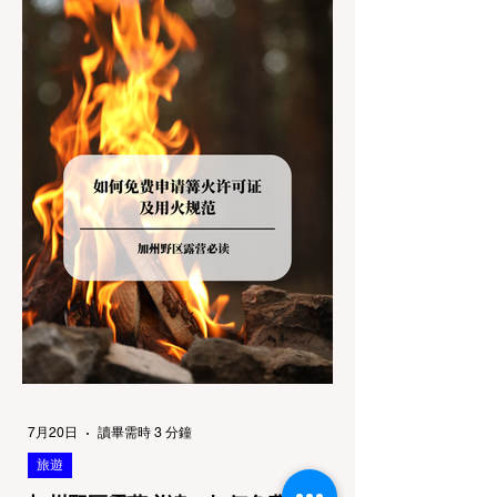
大大的 "No Dogs on Trail"（步道严禁犬只）
的指示牌，这无疑会彻底毁掉整个周末。 为
了避免“带狗碰壁”，您必须在出发前清楚地了
解不同公共土地系统对宠物政策，掌握实用的
路线筛选工具，并警惕加州特有的野外环境隐
患。 一、 破除宠物政策管辖权迷雾：狗狗到
底能去哪里？ 加州的户外区域由不同的政府
机构管理，其核心保护目标决定了宠物政策的
严格程度。我们可以将其视为一条“从严到宽”
的鄙视链： 1. 极其严格：国家公园 (National
Parks) & 州立公园 (State Parks) 政策基调：
优先保护原始生态与野生动物。 实际规定：
在优胜美地、红木国家公园等地，狗狗绝对不
被允许踏上任何未铺装的土路步道 (Dirt
Trails)、草甸
7月20日
讀畢需時 3 分鐘
旅遊