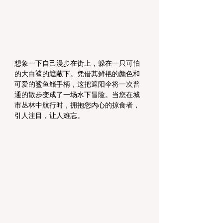
想象一下自己漫步在街上，躲在一只可怕
的大白鲨的遮蔽下。凭借其鲜艳的颜色和
可爱的鲨鱼鳍手柄，这把遮阳伞将一次普
通的散步变成了一场水下冒险。当您在城
市丛林中航行时，拥抱您内心的掠食者，
引人注目，让人难忘。