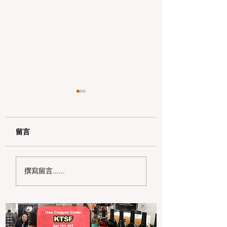
留言
加州野区露营必读：如
加州赶海与海钓入
撰寫留言......
何免费申请篝火许可证
101：手把手教您
及用火规范
法“钓鱼证”