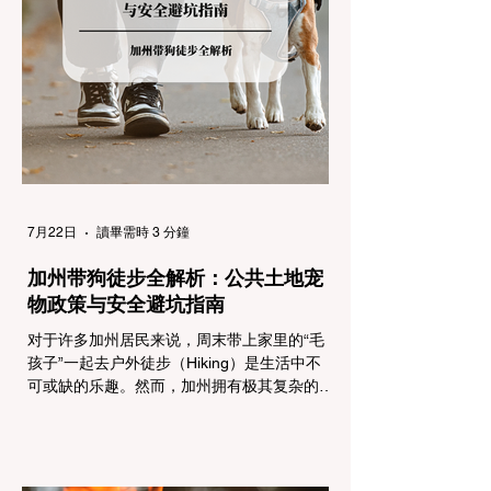
制，并通过电子路牌指示当前的管制级别。加
州采用三个递进的级别（R1至R3）来规范通
行车辆： R1 管制 (Requirement 1) 规定内
容： 所有车辆必须安装防滑链。 豁免条件：
乘用车（Passenger Vehicles）、轻型卡车
（Light Trucks）只要配备了雪地轮胎（Snow
Tires），即可免装防滑链
7月22日
讀畢需時 3 分鐘
加州带狗徒步全解析：公共土地宠
物政策与安全避坑指南
对于许多加州居民来说，周末带上家里的“毛
孩子”一起去户外徒步（Hiking）是生活中不
可或缺的乐趣。然而，加州拥有极其复杂的公
共土地管辖权体系。如果您兴冲冲地带着狗开
上几个小时的车前往优胜美地（Yosemite）
或大盆地红木州立公园（Big Basin
Redwoods），到了步道口才绝望地看到一块