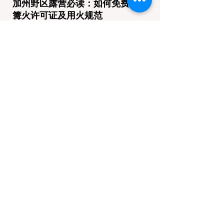
加州野区露营必读：如何免费申请
篝火许可证及用火规范
在加州，山火（Wildfire）是每年秋季最严峻
的自然灾害。为了保护脆弱的生态系统，加州
对户外用火有着极其严格的法律约束。许多户
外爱好者，尤其是刚接触背包徒步
（Backpacking）或分散露营（Dispersed
Camping）的新手，往往会在不知情的情况
下触犯法律——被巡林员（Park Ranger）开
出高额罚单的原因，有时仅仅是因为他们在野
外用便携式瓦斯炉烧了一壶热水。 在加州的
公共土地上，只要您脱离了成熟的商业或官方
营地，您就必须持有一张合法的 加州篝火许
可证 (California Campfire Permit)。本文将为
您彻底厘清这项规定的适用范围，并提供手把
手的免费申请指南。 一、 核心误区澄清：只
用瓦斯炉做饭，也需要许可证吗？ 这是加州
户外新手最常犯的错误。很多人认为“篝火”指
的是用木柴生起的明火，只要我不捡树枝生
火，就不需要许可证。 法律真相： 根据加州
法律，篝火许可证的管辖范围涵盖了任何形式