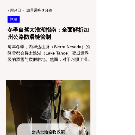
7月24日
讀畢需時 3 分鐘
旅遊
冬季自驾太浩湖指南：全面解析加
州公路防滑链管制
每年冬季，内华达山脉（Sierra Nevada）的
降雪都会将太浩湖（Lake Tahoe）变成世界
级的滑雪与度假胜地。然而，对于习惯了温暖
气候的加州居民而言，冬季经由 I-80 或 US-
50 公路进山，往往面临着一项严峻的挑战：
加州交通局 (Caltrans) 严格的防滑链管制
(Chain Controls)。 不了解这些规定，不仅可
能面临高额罚单或被公路巡警（CHP）劝
返，更可能在冰雪路面上引发严重的安全事
故。本文将为您系统解析加州的防滑链政策，
帮助您明确自己的车型在不同路况下的具体要
求，并为出行做好充足准备。 一、 核心概
念：看懂加州 R1, R2, R3 管制级别 当恶劣天
气来袭，加州交通局会在公路上启动防滑链管