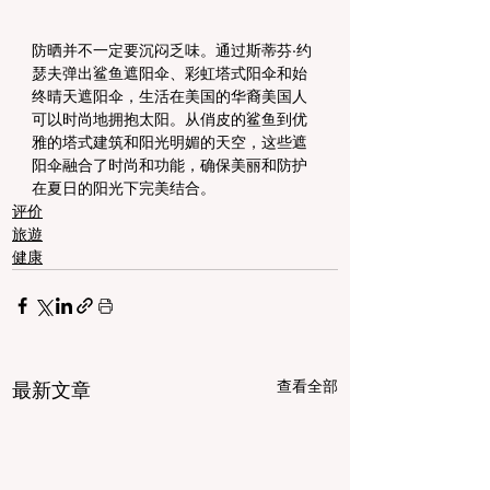
防晒并不一定要沉闷乏味。通过斯蒂芬·约
瑟夫弹出鲨鱼遮阳伞、彩虹塔式阳伞和始
终晴天遮阳伞，生活在美国的华裔美国人
可以时尚地拥抱太阳。从俏皮的鲨鱼到优
雅的塔式建筑和阳光明媚的天空，这些遮
阳伞融合了时尚和功能，确保美丽和防护
在夏日的阳光下完美结合。
评价
旅遊
健康
查看全部
最新文章