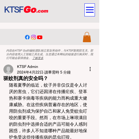
内容由KTSF Go的编辑团队独立策划和创作，与KTSF新闻部无关。部
分内容使用人工智能工具生成。当您通过本网站的链接进行购买时，我
们可能会获得佣金。
了解更多
KTSF Admin
2024年4月22日
讀畢需時 5 分鐘
驱蚊剂真的安全吗？
随着夏季的临近，蚊子并非仅仅是令人讨
厌的害虫，它们还因潜在传播疟疾、登革
热和寨卡病毒等疾病的能力而构成重大健
康威胁。在这些疾病普遍存在的地区，使
用防虫剂成为保护自己和家人免受蚊虫叮
咬的重要手段。然而，在市场上琳琅满目
的防虫剂中选择合适的产品可能令人感到
困惑，许多人不知道哪种产品能最好地保
护免受这些传播疾病的昆虫叮咬。