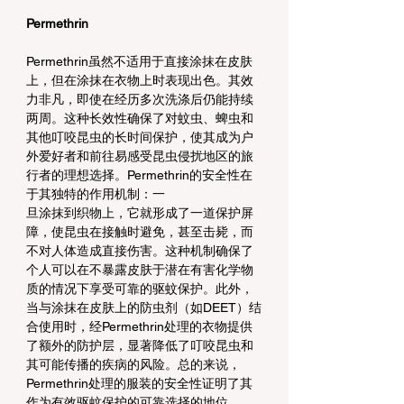
Permethrin
Permethrin虽然不适用于直接涂抹在皮肤
上，但在涂抹在衣物上时表现出色。其效
力非凡，即使在经历多次洗涤后仍能持续
两周。这种长效性确保了对蚊虫、蜱虫和
其他叮咬昆虫的长时间保护，使其成为户
外爱好者和前往易感受昆虫侵扰地区的旅
行者的理想选择。Permethrin的安全性在
于其独特的作用机制：一
旦涂抹到织物上，它就形成了一道保护屏
障，使昆虫在接触时避免，甚至击毙，而
不对人体造成直接伤害。这种机制确保了
个人可以在不暴露皮肤于潜在有害化学物
质的情况下享受可靠的驱蚊保护。此外，
当与涂抹在皮肤上的防虫剂（如DEET）结
合使用时，经Permethrin处理的衣物提供
了额外的防护层，显著降低了叮咬昆虫和
其可能传播的疾病的风险。总的来说，
Permethrin处理的服装的安全性证明了其
作为有效驱蚊保护的可靠选择的地位。