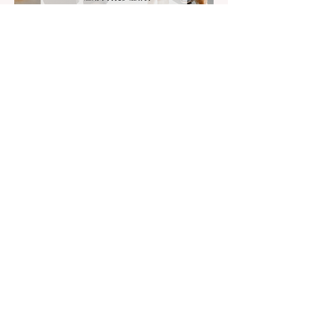
容： 所有车辆必须安装防滑链。 豁免条件：
乘用车（Passenger Vehicles）、轻型卡车
（Light Trucks）只要配备了雪地轮胎（Snow
Tires），即可免装防滑链
7月22日
讀畢需時 3 分鐘
加州带狗徒步全解析：公共土地宠
物政策与安全避坑指南
对于许多加州居民来说，周末带上家里的“毛
孩子”一起去户外徒步（Hiking）是生活中不
可或缺的乐趣。然而，加州拥有极其复杂的公
共土地管辖权体系。如果您兴冲冲地带着狗开
上几个小时的车前往优胜美地（Yosemite）
或大盆地红木州立公园（Big Basin
Redwoods），到了步道口才绝望地看到一块
大大的 "No Dogs on Trail"（步道严禁犬只）
的指示牌，这无疑会彻底毁掉整个周末。 为