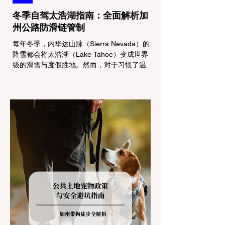
冬季自驾太浩湖指南：全面解析加
州公路防滑链管制
每年冬季，内华达山脉（Sierra Nevada）的
降雪都会将太浩湖（Lake Tahoe）变成世界
级的滑雪与度假胜地。然而，对于习惯了温暖
气候的加州居民而言，冬季经由 I-80 或 US-
50 公路进山，往往面临着一项严峻的挑战：
加州交通局 (Caltrans) 严格的防滑链管制
(Chain Controls)。 不了解这些规定，不仅可
能面临高额罚单或被公路巡警（CHP）劝
返，更可能在冰雪路面上引发严重的安全事
故。本文将为您系统解析加州的防滑链政策，
帮助您明确自己的车型在不同路况下的具体要
求，并为出行做好充足准备。 一、 核心概
念：看懂加州 R1, R2, R3 管制级别 当恶劣天
气来袭，加州交通局会在公路上启动防滑链管
制，并通过电子路牌指示当前的管制级别。加
州采用三个递进的级别（R1至R3）来规范通
行车辆： R1 管制 (Requirement 1) 规定内
容： 所有车辆必须安装防滑链。 豁免条件：