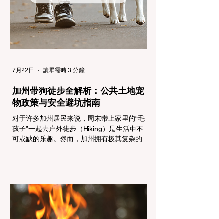
乘用车（Passenger Vehicles）、轻型卡车
（Light Trucks）只要配备了雪地轮胎（Snow
Tires），即可免装防滑链
7月22日
讀畢需時 3 分鐘
加州带狗徒步全解析：公共土地宠
物政策与安全避坑指南
对于许多加州居民来说，周末带上家里的“毛
孩子”一起去户外徒步（Hiking）是生活中不
可或缺的乐趣。然而，加州拥有极其复杂的公
共土地管辖权体系。如果您兴冲冲地带着狗开
上几个小时的车前往优胜美地（Yosemite）
或大盆地红木州立公园（Big Basin
Redwoods），到了步道口才绝望地看到一块
大大的 "No Dogs on Trail"（步道严禁犬只）
的指示牌，这无疑会彻底毁掉整个周末。 为
了避免“带狗碰壁”，您必须在出发前清楚地了