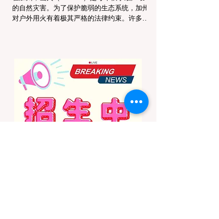
的自然灾害。为了保护脆弱的生态系统，加州
对户外用火有着极其严格的法律约束。许多户
外爱好者，尤其是刚接触背包徒步
（Backpacking）或分散露营（Dispersed
Camping）的新手，往往会在不知情的情况
下触犯法律——被巡林员（Park Ranger）开
出高额罚单的原因，有时仅仅是因为他们在野
外用便携式瓦斯炉烧了一壶热水。 在加州的
公共土地上，只要您脱离了成熟的商业或官方
营地，您就必须持有一张合法的 加州篝火许
可证 (California Campfire Permit)。本文将为
您彻底厘清这项规定的适用范围，并提供手把
手的免费申请指南。 一、 核心误区澄清：只
用瓦斯炉做饭，也需要许可证吗？ 这是加州
户外新手最常犯的错误。很多人认为“篝火”指
的是用木柴生起的明火，只要我不捡树枝生
火，就不需要许可证。 法律真相： 根据加州
法律，篝火许可证的管辖范围涵盖了任何形式
的野外火源。如果您在未经开发的野地里使用
以下任何设备，都必须持有该许可证： 传统
的木柴篝火 (Wood fires) 木炭烧烤炉 (C