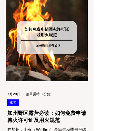
解不同公共土地系统对宠物政策，掌握实用的
路线筛选工具，并警惕加州特有的野外环境隐
患。 一、 破除宠物政策管辖权迷雾：狗狗到
底能去哪里？ 加州的户外区域由不同的政府
机构管理，其核心保护目标决定了宠物政策的
严格程度。我们可以将其视为一条“从严到宽”
的鄙视链： 1. 极其严格：国家公园 (National
Parks) & 州立公园 (State Parks) 政策基调：
优先保护原始生态与野生动物。 实际规定：
在优胜美地、红木国家公园等地，狗狗绝对不
被允许踏上任何未铺装的土路步道 (Dirt
Trails)、草甸
7月20日
讀畢需時 3 分鐘
旅遊
加州野区露营必读：如何免费申请
篝火许可证及用火规范
在加州，山火（Wildfire）是每年秋季最严峻