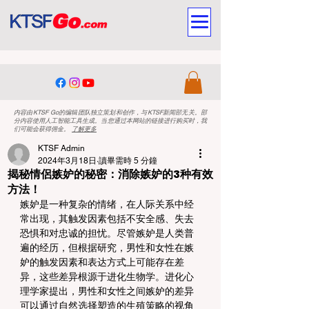
内容由KTSF Go的编辑团队独立策划和创作，与KTSF新闻部无关。部
分内容使用人工智能工具生成。当您通过本网站的链接进行购买时，我
们可能会获得佣金。
了解更多
KTSF Admin
2024年3月18日
讀畢需時 5 分鐘
揭秘情侶嫉妒的秘密：消除嫉妒的3种有效
方法！
嫉妒是一种复杂的情绪，在人际关系中经
常出现，其触发因素包括不安全感、失去
恐惧和对忠诚的担忧。尽管嫉妒是人类普
遍的经历，但根据研究，男性和女性在嫉
妒的触发因素和表达方式上可能存在差
异，这些差异根源于进化生物学。进化心
理学家提出，男性和女性之间嫉妒的差异
可以通过自然选择塑造的生殖策略的视角