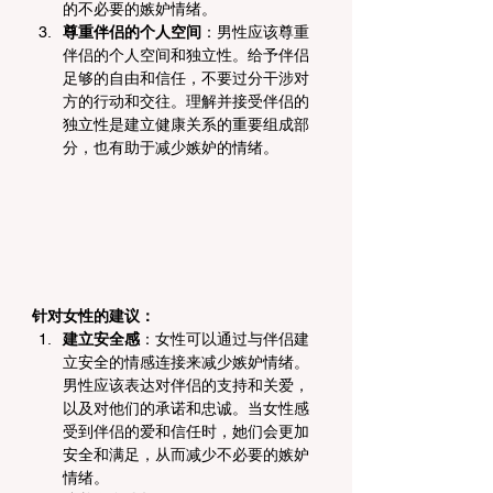
的不必要的嫉妒情绪。
尊重伴侣的个人空间
：男性应该尊重
伴侣的个人空间和独立性。给予伴侣
足够的自由和信任，不要过分干涉对
方的行动和交往。理解并接受伴侣的
独立性是建立健康关系的重要组成部
分，也有助于减少嫉妒的情绪。
针对女性的建议：
建立安全感
：女性可以通过与伴侣建
立安全的情感连接来减少嫉妒情绪。
男性应该表达对伴侣的支持和关爱，
以及对他们的承诺和忠诚。当女性感
受到伴侣的爱和信任时，她们会更加
安全和满足，从而减少不必要的嫉妒
情绪。