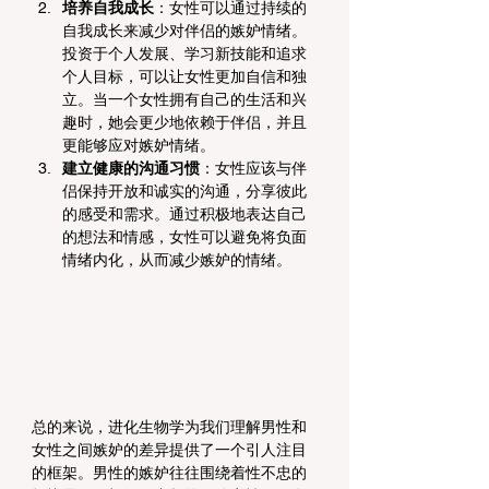
培养自我成长
：女性可以通过持续的
自我成长来减少对伴侣的嫉妒情绪。
投资于个人发展、学习新技能和追求
个人目标，可以让女性更加自信和独
立。当一个女性拥有自己的生活和兴
趣时，她会更少地依赖于伴侣，并且
更能够应对嫉妒情绪。
建立健康的沟通习惯
：女性应该与伴
侣保持开放和诚实的沟通，分享彼此
的感受和需求。通过积极地表达自己
的想法和情感，女性可以避免将负面
情绪内化，从而减少嫉妒的情绪。
总的来说，进化生物学为我们理解男性和
女性之间嫉妒的差异提供了一个引人注目
的框架。男性的嫉妒往往围绕着性不忠的